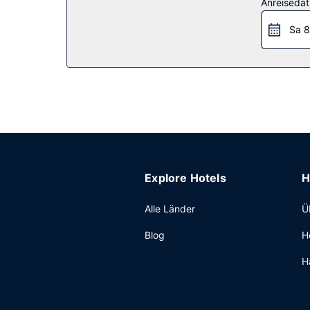
Restaurant
Anreiseda
Ein inbegriffenes großes Frühstück wird am Wo
Sa 8
Sonstige Einrichtungen
Zum Angebot gehören ein PC-Arbeitsplatz, ein E
(kostenlos).
Explore Hotels
H
Alle Länder
Ü
Blog
H
H