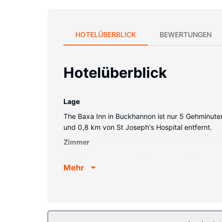
HOTELÜBERBLICK
BEWERTUNGEN
Hotelüberblick
Lage
The Baxa Inn in Buckhannon ist nur 5 Gehminuten
und 0,8 km von St Joseph's Hospital entfernt.
Zimmer
Fühl dich in einem der 18 Zimmer, die Kühlschra
Mehr
außerdem einen WLAN-Internetzugang (kostenlos
Schreibtische. Die Zimmer werden täglich saube
Ausstattung der Anlage
Kostenloses WLAN, ein Souvenirladen/Kiosk und 