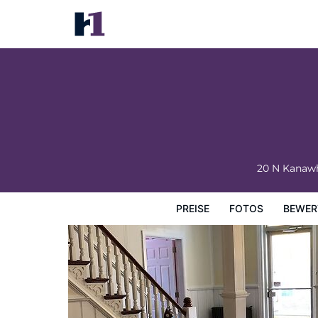
The Baxa Inn
Preise
Fotos
Bewertungen
Karte
Hotelausstatt
20 N Kanawh
PREISE
FOTOS
BEWER