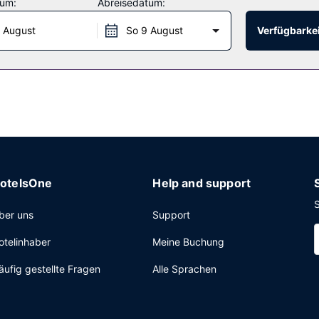
tum:
Abreisedatum:
chenende von 07:00 Uhr bis 09:00 Uhr angeboten.
 August
So 9 August
Verfügbarkei
xpress-Check-out und eine rund um die Uhr besetzte Rezeption. Vor 
otelsOne
Help and support
S
ber uns
Support
otelinhaber
Meine Buchung
äufig gestellte Fragen
Alle Sprachen