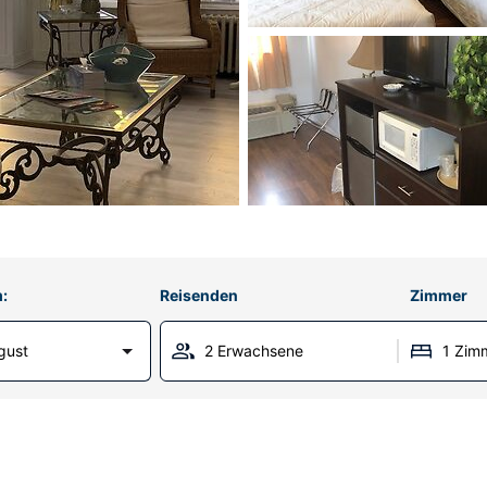
:
Reisenden
Zimmer
gust
2 Erwachsene
1 Zim