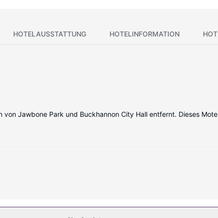
HOTELAUSSTATTUNG
HOTELINFORMATION
HOT
 von Jawbone Park und Buckhannon City Hall entfernt. Dieses Motel 
nk und Mikrowelle bieten, wie zu Hause. Flachbildfernseher mit Kabe
). Die Badezimmer bieten Duschwannen und kostenlose Toilettenarti
r gemacht.
ein Kamin in der Lobby sind verfügbar.