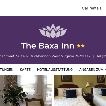
Car rentals
ung
Angaben zum Hotel
Hotelrichtlinien
The Baxa Inn
a Street, Suite 12
Buckhannon
West Virginia
26201
US
Tel.
(8
TUNGEN
KARTE
HOTELAUSSTATTUNG
ANGABEN ZUM 