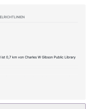
ELRICHTLINIEN
ist 0,7 km von Charles W Gibson Public Library
lempfang garantieren Unterhaltung und es gibt
kel. Zur Austattung gehören Telefone und