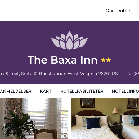
Car rentals
iteter
Hotellinformasjon
Hotellregler
The Baxa Inn
a Street, Suite 12
Buckhannon
West Virginia
26201
US
Tel.
(8
EANMELDELSER
KART
HOTELLFASILITETER
HOTELLINF