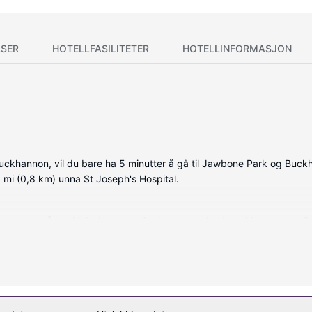
SER
HOTELLFASILITETER
HOTELLINFORMASJON
ckhannon, vil du bare ha 5 minutter å gå til Jawbone Park og Buckhan
 mi (0,8 km) unna St Joseph's Hospital.
, som også har kjøleskap og mikrobølgeovn. Underholdningen er sikr
tert. Badene har kombinert dusj/badekar og toalettartikler (inkluder
ert), gavebutikk/kiosk og peis i lobbyen.