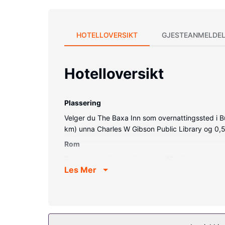
HOTELLOVERSIKT
GJESTEANMELDEL
Hotelloversikt
Plassering
Velger du The Baxa Inn som overnattingssted i Bu
km) unna Charles W Gibson Public Library og 0,5
Rom
Føl deg som hjemme i et av de 18 gjesterommene
Les Mer
(inkludert) sørger for at du kan holde deg oppda
tilbys daglig.
Fasiliteter på eiendommen
Dra nytte av stedets fasiliteter, som wi-fi (inklud