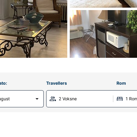
ato:
Travellers
Rom
ugust
2 Voksne
1 Ro