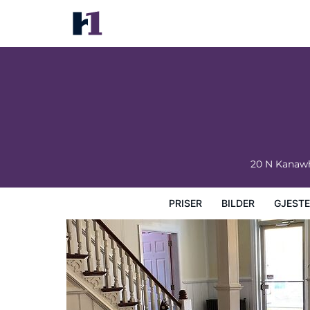
The Baxa Inn
Priser
Bilder
Gjesteanmeldelser
Kart
Hotellfasil
20 N Kanawh
PRISER
BILDER
GJEST