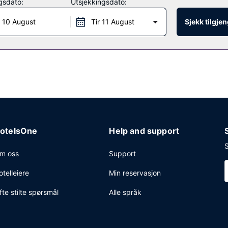
gsdato:
Utsjekkingsdato:
kl. 07.00 til kl. 09.00.
 10 August
Tir 11 August
Sjekk tilgje
, hurtigutsjekking og en døgnåpen resepsjon. Gjestene tilbys ubetjent 
otelsOne
Help and support
S
m oss
Support
otelleiere
Min reservasjon
fte stilte spørsmål
Alle språk