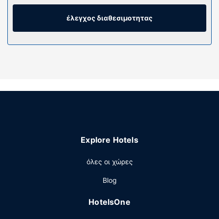
πάντα online και για τη διασκέδασή σας προσφέρονται
ακόμη δορυφορικά κανάλια. Τα ιδιωτικά μπάνια με
έλεγχος διαθεσιμοτητας
συνδυασμό ντουζιέρας-μπανιέρας διαθέτουν δωρεάν
προϊόντα προσωπικής περιποίησης και πιστολάκια
μαλλιών. Οι παροχές περιλαμβάνουν χρηματοκιβώτια
και γραφεία, καθώς επίσης τηλέφωνα με δωρεάν
τοπικές κλήσεις.
Παροχές καταλύματος
Επωφεληθείτε από τις ψυχαγωγικές δυνατότητες, όπως
γυμναστήριο, ή από άλλες παροχές, όπως δωρεάν
ασύρματο ίντερνετ και τηλεόραση σε κοινόχρηστο χώρο.
Σε αυτό το μοτέλ θα βρείτε επίσης αίθουσα
Explore Hotels
συνεστιάσεων και μηχάνημα αυτόματης πώλησης.
Εστιατόριο
όλες οι χώρες
Σερβίρεται δωρεάν πρωινό (ευρωπαϊκό) τις καθημερινές
Blog
μεταξύ 6:00 π.μ. - 9:30 π.μ. και τα σαββατοκύριακα
μεταξύ 6:00 π.μ. - 10:00 π.μ..
HotelsOne
Άλλες παροχές