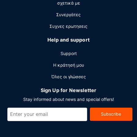
σχετικά με
Στις σημαντικές παροχές περιλαμβάνονται δωρεάν
ενσύρματη πρόσβαση στο ίντερνετ, ένα επιχειρηματικό
Συνεργάτες
κέντρο και υπηρεσίες στεγνοκαθαριστηρίου/πλυντηρίων.
Στους χώρους μας θα βρείτε δωρεάν στάθμευση χωρίς
Συχνες ερωτησεις
παρκαδόρο.
Help and support
Support
Η κράτησή μου
Όλες οι γλώσσες
Sign Up for Newsletter
Stay informed about news and special offers!
Subscribe