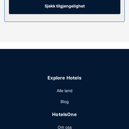
Rommet har safe og skrivebord, samt telefon med
Sjekk tilgjengelighet
lokalsamtaler (inkludert).
Fasiliteter på eiendommen
Du tilbys blant annet et treningssenter og wi-fi (inkludert)
og TV i fellesområdet. Dette motellet tilbyr også bankettsal
og salgsautomat.
Restaurant
Inkludert kontinental frokost serveres fra kl. 06.00 til kl.
09.30 på hverdagene og fra kl. 06.00 til kl. 10.00 i
helgene.
Explore Hotels
Andre fasiliteter
Gjester har tilgang til blant annet kablet internettilgang
Alle land
(inkludert), et forretningssenter og
Blog
renseri-/vaskeritjenester. Gjestene tilbys ubetjent
parkering (inkludert) på stedet.
HotelsOne
Om oss