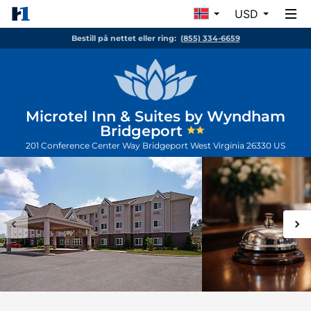
USD
Bestill på nettet eller ring:
(855) 334-6659
Microtel Inn & Suites by Wyndham
Bridgeport
201 Conference Center Way
Bridgeport
West Virginia
26330
US