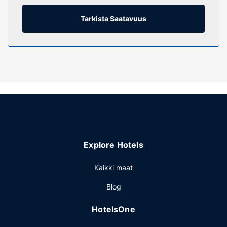
ilmaiset hygieniatuotteet ja hiustenkuivaaja. Varusteluun
kuuluu tallelokero, työpöytä ja puhelin (ilmaiset
Tarkista Saatavuus
paikallispuhelut).
Kiinteistön miellyttävyys
Seuraavat palvelut ovat saatavilla: kuntokeskus, ilmainen
langaton internetyhteys ja televisio yleisissä tiloissa. Tämän
motellin palveluihin kuuluu myös juhlasali ja
myyntiautomaatti.
Ravintola
Ilmainen mannermainen aamiainen tarjoillaan arkipäivisin
klo 6.00–9.30 ja viikonloppuisin klo 6.00–10.00.
Explore Hotels
Muut mukavuudet
Käytössäsi on ilmainen kiinteä internetyhteys, business
Kaikki maat
center ja kuivapesula-/pesulapalvelut. Palveluihin kuuluu
Blog
ilmainen pysäköinti.
HotelsOne