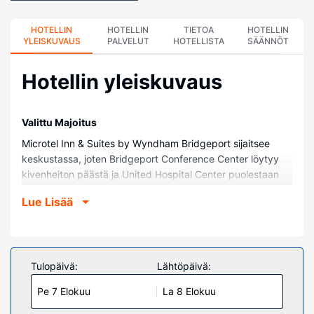
HOTELLIN
HOTELLIN
TIETOA
HOTELLIN
YLEISKUVAUS
PALVELUT
HOTELLISTA
SÄÄNNÖT
Hotellin yleiskuvaus
Valittu Majoitus
Microtel Inn & Suites by Wyndham Bridgeport sijaitsee
keskustassa, joten Bridgeport Conference Center löytyy
kivenheiton päästä ja United Hospital Center puolestaan
vain 4 minuutin ajomatkan päästä. Tämä motelli sijaitsee 7
Lue Lisää
km:n päässä kohteesta Bridgeport Public Library ja 7,1
km:n päässä kohteesta Bridgeport Country Club.
Huoneet
Kaikkien 86 huoneen varusteluun kuuluu taulutelevisio.
Tulopäivä:
Lähtöpäivä:
Käytössäsi on satelliittikanavat ja ilmainen internetyhteys
Pe 7 Elokuu
La 8 Elokuu
(langaton ja kiinteä). Huoneissa on oma kylpyhuone, ja sen
varusteluun kuuluu suihkun ja kylpyammeen yhdistelmä,