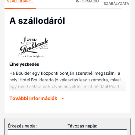
SZÁLLODÁRÓL
INFORMÁCIÓ
SZABÁLYZATA
A szállodáról
Elhelyezkedés
Ha Boulder egy központi pontján szeretnél megszállni, a
helyi Hotel Boulderado jó választás lesz számodra, mivel
egy rövid sétára esik olyan helyektől, mint például Pearl
Street Mall bevásárlóutca, és többek között 5 percre van
További Információk
autóval Coloradói egyetem, Boulder is. Ez a helyi
luxusszínvonalú hotel kb. 2,9 km-re található Folsom Field
stadion, ill. 0,1 km-re Boulder belvárosa/történelmi
negyede helyszíneitől.
Érkezés napja:
Távozás napja:
Szobák