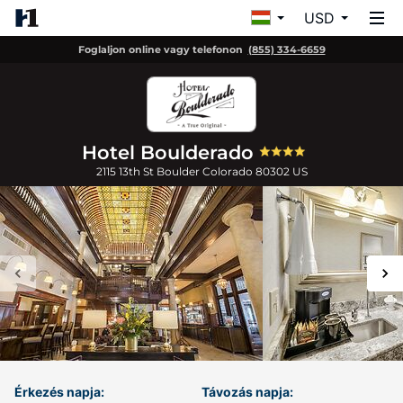
USD
Foglaljon online vagy telefonon
(855) 334-6659
Hotel Boulderado
2115 13th St
Boulder
Colorado
80302
US
Érkezés napja:
Távozás napja: