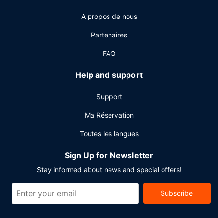
journée, vous trouverez sur place un bar / salon. Un petit
A propos de nous
déjeuner préparé sur commande est servi tous les jours de
07 h 00 à 13 h 00 moyennant un supplément.
Partenaires
Autres services
FAQ
Les équipements et services proposés incluent des
journaux gratuits dans le hall, un service de nettoyage à
Help and support
sec / blanchisserie et une réception ouverte 24 h/24. Si
vous devez organiser une réunion à Boulder, faites
Support
confiance à cet hôtel qui dispose d'espaces événements
mesurant 929 mètres carrés et comprenant un espace de
Ma Réservation
conférence et 10 des salles de réunion.
Toutes les langues
Sign Up for Newsletter
Stay informed about news and special offers!
Subscribe