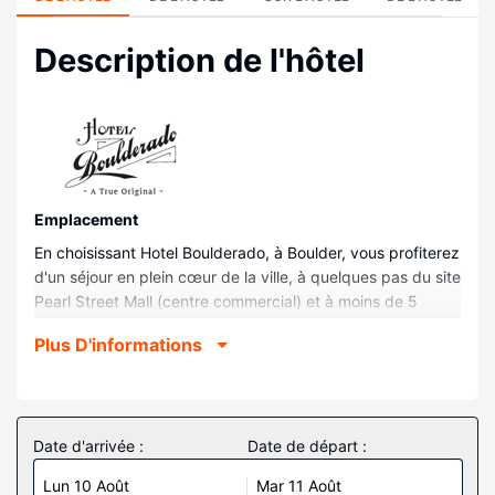
Description de l'hôtel
Emplacement
En choisissant Hotel Boulderado, à Boulder, vous profiterez
d'un séjour en plein cœur de la ville, à quelques pas du site
Pearl Street Mall (centre commercial) et à moins de 5
minutes en voiture du site University of Colorado-Boulder.
Plus D'informations
Cet hôtel de luxe se trouve à 2,9 km de Folsom Field
(stade) et à 0,1 km de Quartier historique de Boulder.
Chambres
Choisissez une des 160 chambres dotées d'une télévision
Date d'arrivée :
Date de départ :
à écran plat. Votre chambre est équipée d'un lit avec
Lun 10 Août
Mar 11 Août
surmatelas préparé avec de la literie de qualité supérieure.