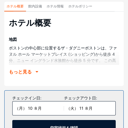
ホテル概要
館内設備
ホテル情報
ホテルポリシー
ホテル概要
地図
ボストンの中心部に位置するザ・ダグニーボストンは、ファ
ヌル ホール マーケットプレイス (ショッピング)から徒歩 4
分、ニュー イングランド水族館から徒歩 5 分です。 この高
級ホテルは、ボストン コモン (公園)まで 1 km、TDガーデン
もっと見る
まで 1.5 km の場所にあります。
部屋
全部で 403 室ある客室にはエスプレッソマシン、薄型テレビ
があります。ピロートップのベッドには、羽毛の掛け布団、
チェックイン日:
チェックアウト日:
高級寝具が備わっています。WiFi (無料)をお使いいただける
（月） 10 ８月
（火） 11 ８月
ほか、ケーブルの番組をご覧いただけます。バスルームに
は、浴槽、バスアメニティ (無料)、ヘアドライヤーが備わっ
ています。
空室状況を確認