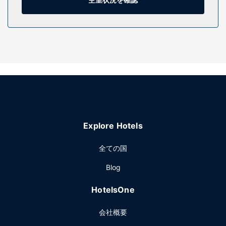
施設
24 時間営業のフィットネスセンターなどのレクリエーション
設備のほか、WiFi (無料)、コンシェルジュ サービスなどの設
備をご利用いただけます。このアールデコ様式のホテルで
は、その他にも共用リビングルーム、ボールルーム、自動販
売機をご利用いただけます。
レストラン
Fin Pointではアメリカ料理を楽しめます。このレストランは
バー / ラウンジを併設しています。客室でルームサービス (営
業時間限定)も利用できます。フル ブレックファストは、平
Explore Hotels
日は 6:30 ～ 11:00 まで、週末は 7:00 ～ 正午 まで、有料で
お召し上がりいただけます。
全ての国
その他の施設
Blog
コンピューター ステーション、エクスプレス チェックアウ
ト、ドライクリーニング / ランドリー サービスをお使いいた
HotelsOne
だけます。ボストンでのイベント開催には、このホテル の会
議スペースなど総面積 929 平方メートル (10000 平方フィー
会社概要
ト) のイベント設備をご利用いただけます。