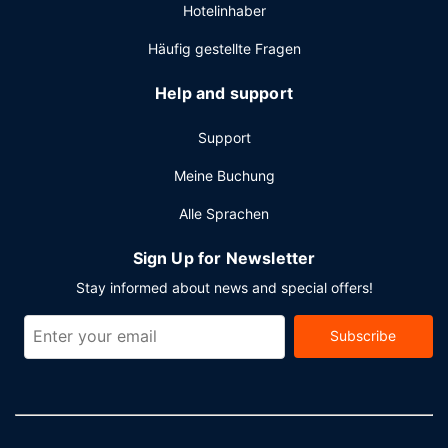
Hotelinhaber
Veranstaltung in Boston planst, ist dieses Hotel eine gute
Wahl, denn zu den 10000 Quadratfuß (929 Quadratmeter)
Häufig gestellte Fragen
großen Veranstaltungsräumlichkeiten zählen Einrichtungen
wie: Konferenzfläche.
Help and support
Support
Meine Buchung
Alle Sprachen
Sign Up for Newsletter
Stay informed about news and special offers!
Subscribe