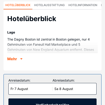
HOTELÜBERBLICK
HOTELAUSSTATTUNG
HOTELINFORMATION
HO
Hotelüberblick
Lage
The Dagny Boston ist zentral in Boston gelegen, nur 4
Gehminuten von Faneuil Hall Marketplace und 5
Gehminuten von New England Aquarium entfernt. Dieses
Hotel im luxuriösen Stil ist 1 km von Boston Common und
Mehr
1,5 km von TD Garden entfernt.
Zimmer
Fühl dich in einem der 403 Zimmer, die Espressomaschine
und einen Flachbildfernseher bieten, wie zu Hause. Dein
Anreisedatum:
Abreisedatum:
Pillowtop Bett bietet Daunenbettdecken und hochwertige
Fr 7 August
Sa 8 August
Bettwaren. Ein WLAN-Internetzugang (kostenlos) ist
ebenso verfügbar wie Kabelempfang. Die Badezimmer
bieten Badewannen, kostenlose Toilettenartikel und
Haartrockner.
Verfügbarkeit prüfen