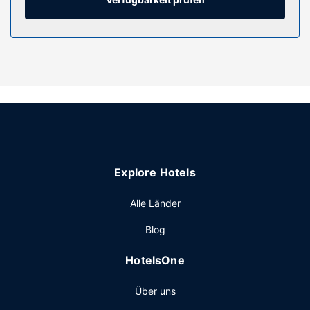
Ausstattung der Anlage
Für deine Freizeit steht Folgendes zur Verfügung:
Fitnessbereich (rund um die Uhr geöffnet), kostenloses
WLAN und ein Concierge-Service. Zu den Highlights, die
dieses Hotel im Art-déco-Stil bietet, gehören auch ein
Gemeinschaftswohnzimmer, ein Ballsaal und ein
Verkaufsautomat.
Restaurant
Genieße amerikanische Küche im Fin Point, einem ein
Explore Hotels
Restaurant, das eine Bar/Lounge bietet, oder bleib
bequem auf deinem Zimmer und nutz den Zimmerservice
Alle Länder
(bitte Zeiten beachten). Ein großes Frühstück wird unter
der Woche von 06:30 Uhr bis 11:00 Uhr und am
Blog
Wochenende von 07:00 Uhr bis 12:00 Uhr gegen Gebühr
angeboten.
HotelsOne
Sonstige Einrichtungen
Über uns
Zum Angebot gehören ein PC-Arbeitsplatz, ein Express-
Check-out und ein Textilreinigungsservice. Wenn du eine