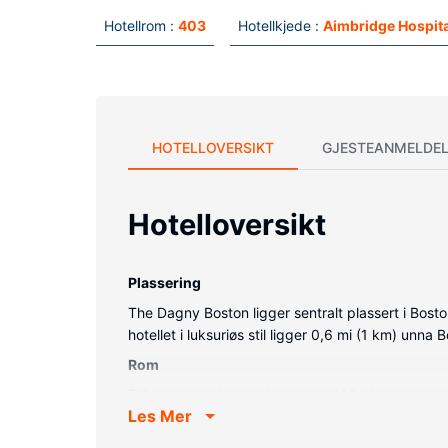
Hotellrom :
403
Hotellkjede :
Aimbridge Hospita
HOTELLOVERSIKT
GJESTEANMELDEL
Hotelloversikt
Plassering
The Dagny Boston ligger sentralt plassert i Bosto
hotellet i luksuriøs stil ligger 0,6 mi (1 km) u
Rom
Føl deg som hjemme i et av de 403 gjesteromme
Les Mer
kan holde deg oppdatert med wi-fi (inkludert) på
Fasiliteter på eiendommen