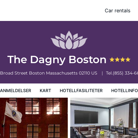
Car rentals
iteter
Hotellinformasjon
Hotellregler
The Dagny Boston
 Broad Street
Boston
Massachusetts
02110
US
Tel.
(855) 334-6
EANMELDELSER
KART
HOTELLFASILITETER
HOTELLINF