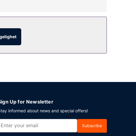
-stil har dessuten felles oppholdsrom, ballsal og
ervice (på fastsatte tidspunkter). Komplett
ngelighet
 i Boston? Som en av dette hotellet sine gjester
Sign Up for Newsletter
tay informed about news and special offers!
Subscribe