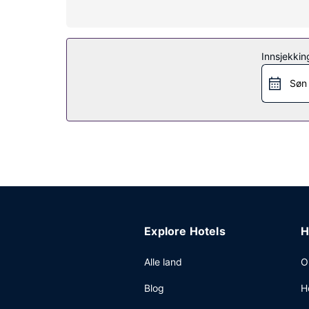
Du tilbys blant annet et døgnåpent treningssenter 
salgsautomat.
Restaurant
Innsjekkin
Smak på amerikanske retter på Fin Point, en rest
Søn
frokost serveres fra kl. 06.30 til kl. 11.00 på hver
Andre fasiliteter
Gjester har tilgang til blant annet en PC-stasjon,
tilbys du møte- og konferanserom på opp til 929
Explore Hotels
H
Alle land
O
Blog
H