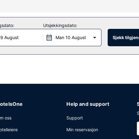
og wi-fi (inkludert) og concierge-tjenester. Dette hotellet i art deco
gsdato:
Utsjekkingsdato:
aurant med en bar/lounge, eller bli på rommet og benytt deg av roms
 9 August
Man 10 August
Sjekk tilgje
dagene og fra kl. 07.00 til kl. 12.00 i helgene, mot et tillegg.
 hurtigutsjekking og renseri-/vaskeritjenester. Planlegger du en event
 kvadratmeter, blant annet konferanserom.
otelsOne
Help and support
S
m oss
Support
otelleiere
Min reservasjon