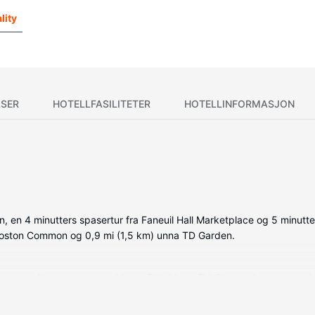
lity
SER
HOTELLFASILITETER
HOTELLINFORMASJON
n, en 4 minutters spasertur fra Faneuil Hall Marketplace og 5 minutte
nna Boston Common og 0,9 mi (1,5 km) unna TD Garden.
ne, som har espressomaskin og Flatskjerm-TV. Sengen har overmadra
 rommet, og underholdningen er sikret med kabel-TV. Badene har badek