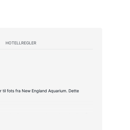
HOTELLREGLER
r til fots fra New England Aquarium. Dette
ss, dundyner og sengetøy av topp kvalitet. Du
ar, toalettartikler (inkludert), og hårføner.