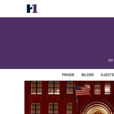
The Dagny Boston
Priser
Bilder
Gjesteanmeldelser
Kart
Hotellfasil
89
PRISER
BILDER
GJEST