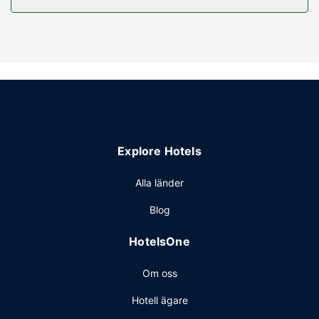
Bekvämligheter på anläggningen
Du får tillgång till inomhuspool, bubbelpool och
fitnesscenter. Detta hotell i art décostil har även gratis wi-
fi, en souvenirbutik eller tidningskiosk och en eldstad i
lobbyn.
Restaurang
La Quinta Inn & Suites by Wyndham Bismarck har en
snackbar/deli där gäster kan köpa nåt gott att äta. Mingla
Explore Hotels
med andra gäster - här erbjuds alla gäster gratis
mottagning på vissa dagar. En gratis kontinental frukost
Alla länder
ingår.
Övriga bekvämligheter
Blog
Gäster har tillgång till bland annat gratis internet, business-
HotelsOne
service dygnet runt och expressincheckning. Planerar du
ett event i Bismarck? På detta hotell finns det event- och
Om oss
konferensutrymmen på upp till 80 kvadratmeter, däribland
konferensrum och mötesrum. Avgiftsfri parkering erbjuds
Hotell ägare
på plats.