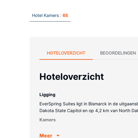
Hotel Kamers :
65
HOTELOVERZICHT
BEOORDELINGEN
Hoteloverzicht
Ligging
EverSpring Suites ligt in Bismarck in de uitgaan
Dakota State Capitol en op 4,2 km van North Da
Kamers
Doe of je thuis bent in één van de 65 klimaatgere
Meer
voor het kijkplezier zorgen. Badkamers hebben 