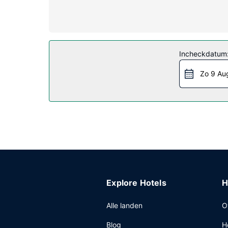
koffiezetapparaat/waterkoker en een telefoon me
Algemene voorziening
Je vindt recreatieve voorzieningen zoals een bin
open haard in de lobby en een picknickplaats.
Incheckdatum
Restaurant
Zo 9 Au
Maak op bepaalde dagen kennis met andere gasten 
uur genieten van een gratis ontbijt voor onderw
Overige voorzieningen
Enkele van de voorzieningen zijn gratis kabelint
Explore Hotels
H
Alle landen
O
Blog
H