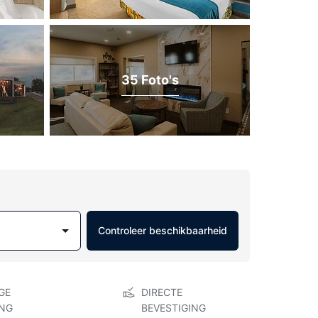
35 Foto's
Controleer beschikbaarheid
GE
DIRECTE
NG
BEVESTIGING