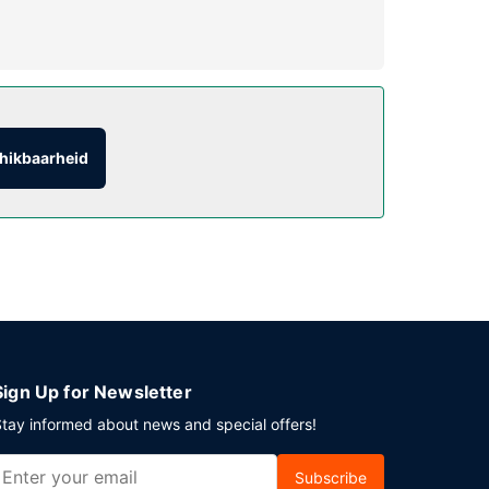
enmerken van dit hotel zijn gratis wifi, een
hikbaarheid
/lounge. Dagelijks kun je van 06.00 uur tot 09.30
 plaatse heb je gratis parkeerplaatsen.
Sign Up for Newsletter
tay informed about news and special offers!
Subscribe