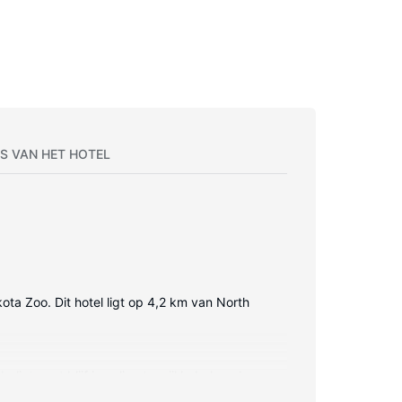
S VAN HET HOTEL
ota Zoo. Dit hotel ligt op 4,2 km van North
internet blijf je online terwijl kabelzenders
orbeeld een bureau, een