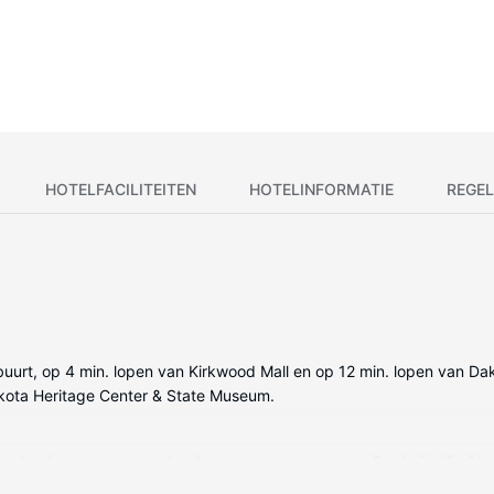
HOTELFACILITEITEN
HOTELINFORMATIE
REGEL
sbuurt, op 4 min. lopen van Kirkwood Mall en op 12 min. lopen van Dak
kota Heritage Center & State Museum.
gelde kamers met een koelkast en een magnetron. Dankzij wifi of kabel
een bad/douchecombinatie en haardrogers. Voorzieningen zijn bijvo