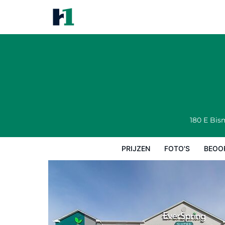
EverSpring Suites
Prijzen
Foto's
Beoordelingen
Kaart
180 E Bi
PRIJZEN
FOTO'S
BEOO