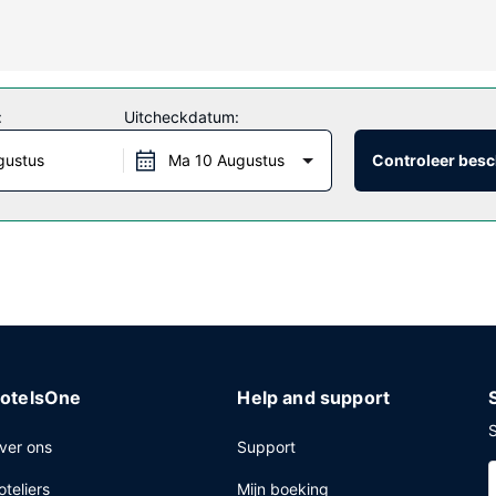
t gratis lokale gesprekken.
nenzwembad, een bubbelbad en fitnessfaciliteiten vast leuk. Andere k
:
Uitcheckdatum:
gustus
Ma 10 Augustus
Controleer besc
tijdens een gratis receptie. Bestel je favoriete drankje in een bar
eg.
ernet, een 24-uurs businesscentrum en een snelle incheckservice. Ter
otelsOne
Help and support
S
ver ons
Support
oteliers
Mijn boeking