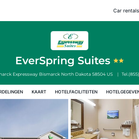
Car rentals
Hotelfaciliteiten
Hotelgegevens
Regels van het hotel
EverSpring Suites
smarck Expressway
Bismarck
North Dakota
58504
US
Tel.
(855
RDELINGEN
KAART
HOTELFACILITEITEN
HOTELGEGEVE