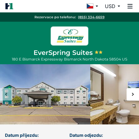
USD
Rezervace po telefonu:
(855) 334-6659
EverSpring Suites
180 E Bismarck Expressway
Bismarck
North Dakota
58504
US
Datum příjezdu:
Datum odjezdu: