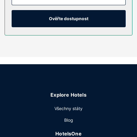
kabelové kanály, dobrou zábavu. K vybavení koupelen
patří vana se sprchou a vysoušeč vlasů. Další užitečné
vybavení a služby: psací stůl, kávovar/čajovar a telefon
Ověřte dostupnost
(místními hovory zdarma).
Vybavení nemovitosti
Můžete využít širokou nabídku rekreačních zařízení, mezi
něž patří mimo jiné krytý bazén, vířivka a fitness centrum.
Součástí vybavení jsou také bezdrátový internet zdarma,
krb ve vestibulu a prostory pro piknik.
Restaurace
Slavnostní recepce zdarma, která je vynikající příležitostí k
setkání s ostatními hosty, se koná vždy v určité dny.
Explore Hotels
Chcete-li si vychutnat svůj oblíbený nápoj, bude vám k
dispozici bar/salonek. Denně od 6:00 do 9:30 budete
Všechny státy
zváni na balíčkovou snídani zdarma.
Další vybavení
Blog
Hostům jsou k dispozici pevné připojení k internetu
HotelsOne
zdarma, business centrum s nepřetržitým provozem a