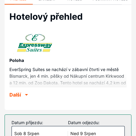
Hotelový přehled
Poloha
EverSpring Suites se nachází v zábavní čtvrti ve městě
Bismarck, jen 4 min. pěšky od Nákupní centrum Kirkwood
a 12 min. od Zoo Dakota. Tento hotel se nachází 4,2 km od
Kapitol Severní Dakoty a 4,2 km od Historické muzeum a
Další
centrum kulturního dědictví státu Severní Dakota.
Pokoje
V jednom z 65 klimatizovaných pokojů, k jejichž vybavení
patří lednička a mikrovlnná trouba, se budete cítit jako
Datum příjezdu:
Datum odjezdu:
doma. Bezplatné bezdrátové i pevné připojení k internetu
Sob 8 Srpen
Ned 9 Srpen
vám zajistí spojení se světem a televize, která nabízí