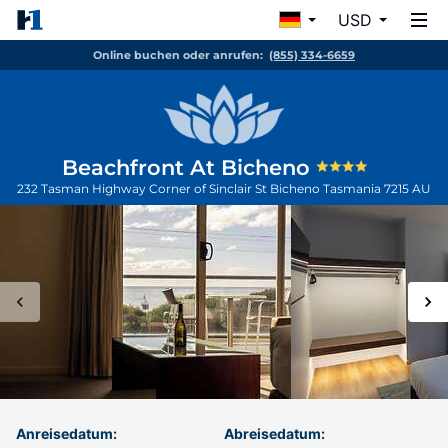
USD
Online buchen oder anrufen:
(855) 334-6659
Beachfront At Bicheno
232 Tasman Highway Corner of Sinclair St
Bicheno
Tasmania
7215
AU
Anreisedatum:
Abreisedatum: