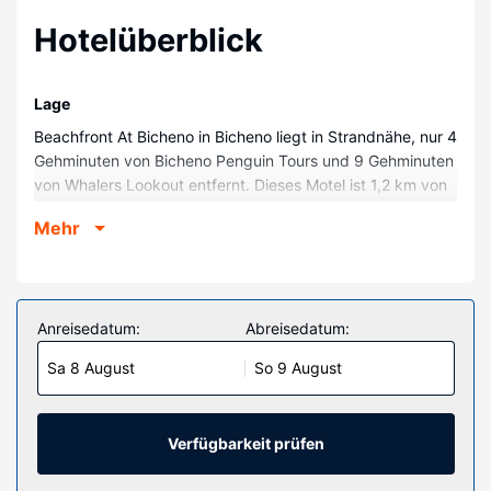
Hotelüberblick
Lage
Beachfront At Bicheno in Bicheno liegt in Strandnähe, nur 4
Gehminuten von Bicheno Penguin Tours und 9 Gehminuten
von Whalers Lookout entfernt. Dieses Motel ist 1,2 km von
Bicheno Blowhole und 12 km von Douglas-Apsley National
Mehr
Park entfernt.
Zimmer
Fühl dich in einem der 50 klimatisierten Zimmer mit
Kühlschrank wie zu Hause. Ein WLAN-Internetzugang
Anreisedatum:
Abreisedatum:
(kostenlos) ist ebenso verfügbar wie Digitalempfang. Zur
Sa 8 August
So 9 August
Austattung gehören Wasserkocher und kostenlose
Teebeutel/Instantkaffee; die Zimmer werden auf Anfrage
sauber gemacht.
Verfügbarkeit prüfen
Ausstattung der Anlage
Nutz folgende Freizeiteinrichtung: Außenpool. Du kannst