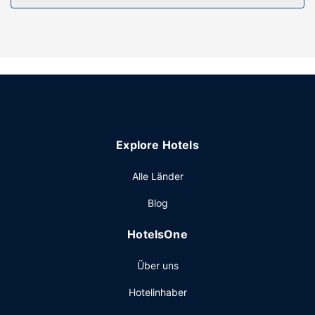
aber auch den schönen Ausblick von folgendem Punkt
genießen: Garten. Dieses Motel bietet auch kostenloses
WLAN, ein Picknickbereich und Grillmöglichkeiten.
Restaurant
Dieses Motel bietet ein Restaurant mit hervorragenden
Speisen. Nutz alternativ den Zimmerservice (bitte Zeiten
beachten). Deinen Durst kannst du an der Bar/Lounge
stillen.
Explore Hotels
Sonstige Einrichtungen
Zum Angebot gehören ein Express-Check-out und eine
Alle Länder
Gepäckaufbewahrung. Vor Ort gibt es Folgendes: Parken
Blog
ohne Service (kostenlos).
HotelsOne
Über uns
Hotelinhaber