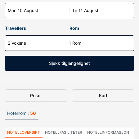
Man 10 August
Tir 11 August
Travellers
Rom
2 Voksne
1 Rom
Sjekk tilgjengelighet
Priser
Kart
Hotellrom :
50
HOTELLOVERSIKT
HOTELLFASILITETER
HOTELLINFORMASJON
HO