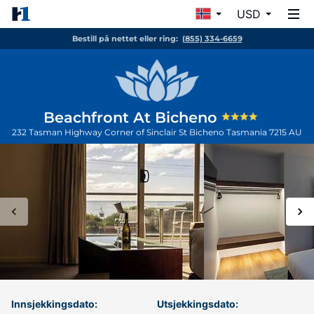
USD
Bestill på nettet eller ring:
(855) 334-6659
Beachfront At Bicheno
232 Tasman Highway Corner of Sinclair St
Bicheno
Tasmania
7215
AU
Innsjekkingsdato:
Utsjekkingsdato: