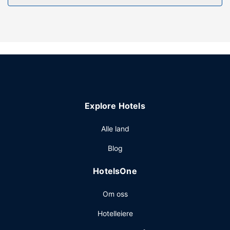
utsikten fra en hage. Dette motellet tilbyr også wi-fi
(inkludert), piknikområde og grill.
Restaurant
Ta deg et måltid i restauranten eller bli på rommet og
benytt deg av dette motellets romservice (på fastsatte
tidspunkter). Stedet har en bar/lounge hvor du kan slukke
tørsten med din yndlingsdrink.
Andre fasiliteter
Explore Hotels
Gjester har tilgang til blant annet hurtigutsjekking og
bagasjeoppbevaring. Gjestene tilbys ubetjent parkering
Alle land
(inkludert) på stedet.
Blog
HotelsOne
Om oss
Hotelleiere