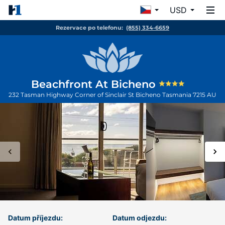
USD
Rezervace po telefonu:
(855) 334-6659
Beachfront At Bicheno
232 Tasman Highway Corner of Sinclair St
Bicheno
Tasmania
7215
AU
Datum příjezdu:
Datum odjezdu: