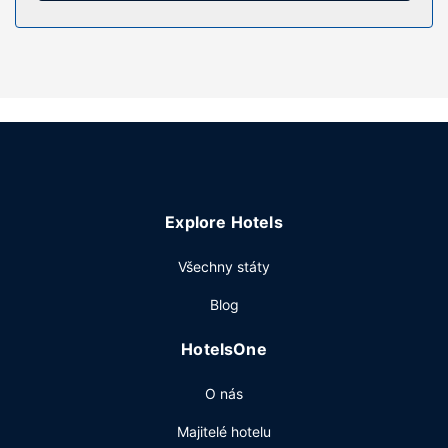
Vybavení nemovitosti
Zahrada nabízí skvělý výhled a k dispozici je také
venkovní bazén. Tento motel dále nabízí: bezdrátový
internet zdarma, prostory pro piknik a barbecue grily.
Restaurace
Když dostanete hlad, bude vám k dispozici nejen
restaurace, ale také pokojová služba s omezeným
provozem, chcete-li zůstat v pohodlí svého pokoje.
Chcete-li si vychutnat svůj oblíbený nápoj, bude vám k
Explore Hotels
dispozici bar/salonek.
Další vybavení
Všechny státy
Hostům jsou k dispozici expresní odhlášení při odjezdu a
Blog
úschova zavazadel. Přímo v areálu je hostům k dispozici
samostatné parkování zdarma.
HotelsOne
O nás
Majitelé hotelu