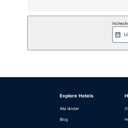
Bekvämligheter på anläggningen
Passa på att dra nytta av bland annat en tv i a
Restaurang
Incheck
Här erbjuds en gratis kontinental frukost daglig
Lö
Övriga bekvämligheter
Avgiftsfri parkering erbjuds på plats.
Explore Hotels
H
Alla länder
O
Blog
H