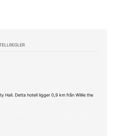
TELLREGLER
Hall. Detta hotell ligger 0,9 km från Willie the
u kan hålla dig uppkopplad, och en platt-tv med
et finns kaffe- och tebryggare. Städning erbjuds