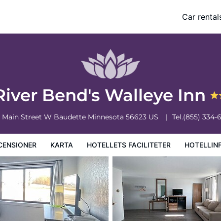
Car rental
ciliteter
Hotellinformation
Hotellregler
River Bend's Walleye Inn
 Main Street W
Baudette
Minnesota
56623
US
Tel.
(855) 334-
CENSIONER
KARTA
HOTELLETS FACILITETER
HOTELLIN