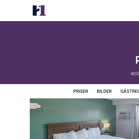
River Bend's Walleye Inn
Priser
Bilder
Gästrecensioner
Karta
Hotellets fa
803
PRISER
BILDER
GÄSTRE