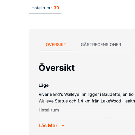
Hotellrum :
39
ÖVERSIKT
GÄSTRECENSIONER
Översikt
Läge
River Bend's Walleye Inn ligger i Baudette, en ti
Walleye Statue och 1,4 km från LakeWood Health
Hotellrum
Känn dig som hemma i ett av de 39 luftkondition
Läs Mer
kabelkanaler erbjuder all underhållning du behö
dagligen.