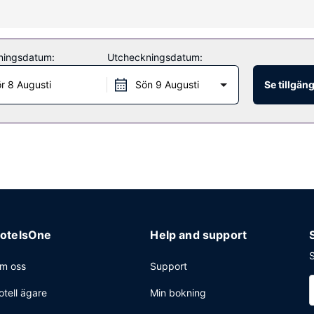
llmänt utrymme och ett picknickområde.
ningsdatum:
Utcheckningsdatum:
en mellan 06.00 och 10.00.
r 8 Augusti
Sön 9 Augusti
Se tillgän
otelsOne
Help and support
S
m oss
Support
otell ägare
Min bokning