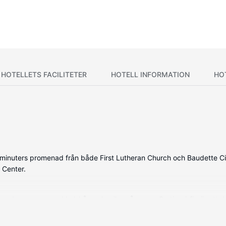
HOTELLETS FACILITETER
HOTELL INFORMATION
HO
o minuters promenad från både First Lutheran Church och Baudette City 
 Center.
erade rummen med kylskåp och mikrovågsugn. Gratis wi-fi gör att d
ver. Badrummen har badkar/dusch och gratis toalettartiklar. På rumm