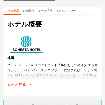
ホテル概要
館内設備
ホテル情報
ホテルポリシー
ホテル概要
地図
バトン ルージュのスコットランドビルにあるソネスタ エッセ
ンシャル - バトンルージュ エアポートに泊まれば、サザン大
学と A&M カレッジまで車で 4 分、ミシシッピー川まで 8 分
で行くことができます。 このホテルは、ルイジアナ州立大学
もっと見る
まで 15.2 km、レイジング ケーン リバー センターまで 12.8
km の場所にあります。
部屋
全部で 77 ある冷房完備の客室には冷蔵庫、電子レンジなど