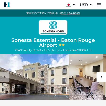
USD
電話でのご予約 / ご相談は:
(855) 334-6659
Sonesta Essential - Baton Rouge
Airport
2949 Varsity Street
バトン ルージュ
Louisiana
70807
US