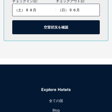
チェックイン日:
チェックアウト日:
が備わっており、ゆっくりおくつろぎいただけます。43 イン
（土） 8 ８月
（日） 9 ８月
チの薄型テレビでケーブルをご覧いただけるほか、WiFi (無
料)などもご利用いただけます。バスルームには、浴槽または
シャワー、ヘアドライヤーがあります。デスク、コーヒー /
ティーメーカーの他に、市内通話 (無料)付きの電話をご利用
空室状況を確認
いただけます。
施設
屋外プール、フィットネスセンターなどのレクリエーション
設備をご利用ください。その他の設備としてこのホテルで
は、WiFi (無料)、暖炉 (ロビーエリア)、宴会場をご利用いた
だけます。
レストラン
無料のコンチネンタル ブレックファストを、平日は 6:00 ～
9:00 まで、週末は 6:00 ～ 9:00 までお召し上がりいただけ
Explore Hotels
ます。
その他の施設
全ての国
ドライクリーニング / ランドリー サービス、24 時間対応フ
Blog
ロントデスク、多言語サービスをお使いいただけます。敷地