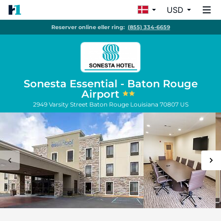
USD
Reserver online eller ring:
(855) 334-6659
Sonesta Essential - Baton Rouge
Airport
2949 Varsity Street
Baton Rouge
Louisiana
70807
US