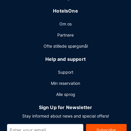
flersproget medarbejderstab. Gratis selvstændig parkering
HotelsOne
er til rådighed på stedet.
Om os
Partnere
Ofte stillede spørgsmål
Help and support
Support
Min reservation
Alle sprog
Sign Up for Newsletter
Stay informed about news and special offers!
Subscribe