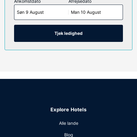
Ankomstdato
Afrejsedato
værelser, der indeholder køleskab og mikrobølgeovn. Der
Søn 9 August
Man 10 August
er et 43-tommers fladskærms-tv med kabelkanaler, som
sørger for underholdningen, og med gratis Wi-Fi kan du
altid komme på nettet. Badeværelserne har badekar eller
bruser og hårtørrer. Faciliteter inkluderer skriveborde og
Tjek ledighed
kaffe-/temaskiner, samt telefoner med gratis lokalopkald.
Ejendomsfacilitet
Drag fordel af de rekreative tilbud, inklusive en udendørs
pool og et fitnesscenter. Andre faciliteter på dette hotel
inkluderer gratis trådløs internetadgang, pejs i lobbyen og
festsal.
Restaurant
Gratis kontinental morgenmad serveres på hverdage fra kl.
06.00 til kl. 09.00 og fra kl. 06.00 til kl. 09.00 i
Explore Hotels
weekenderne.
Andre faciliteter
Alle lande
Gæsterne har blandt andet adgang til
Blog
renseri/vaskeservice, en døgnåben reception og en