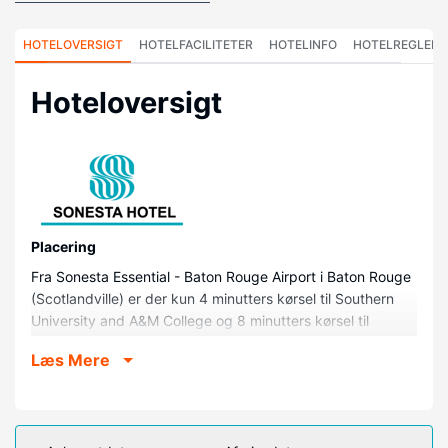
HOTELOVERSIGT
HOTELFACILITETER
HOTELINFO
HOTELREGLER
Hoteloversigt
Placering
Fra Sonesta Essential - Baton Rouge Airport i Baton Rouge
(Scotlandville) er der kun 4 minutters kørsel til Southern
University and A&M College og 8 minutters kørsel til
Mississippifloden. Dette hotel ligger 15,2 km fra Louisiana
Læs Mere
State University og 12,8 km fra Raising Cane's River
Center.
Værelser
Føl dig hjemme i et af de 77 aircondition-afkølede