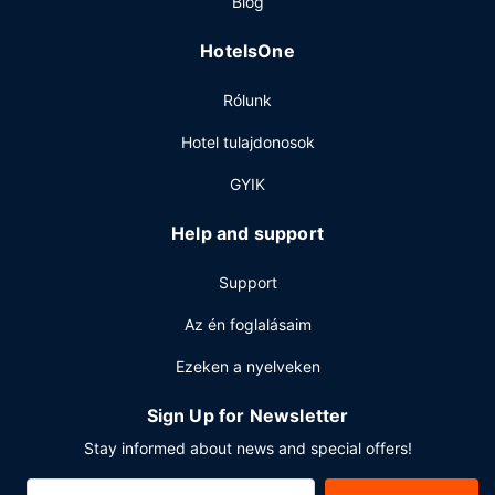
Blog
Egyéb felszereltség
HotelsOne
A szálláshelyen 24 órában nyitva tartó business center,
gyorsított kijelentkezési lehetőség és 24 órában nyitva
Rólunk
tartó recepció is igénybe vehető. Az autóval érkező
vendégek számára ingyenes egyéni parkolás biztosított a
Hotel tulajdonosok
helyszínen.
GYIK
Help and support
Support
Az én foglalásaim
Ezeken a nyelveken
Sign Up for Newsletter
Stay informed about news and special offers!