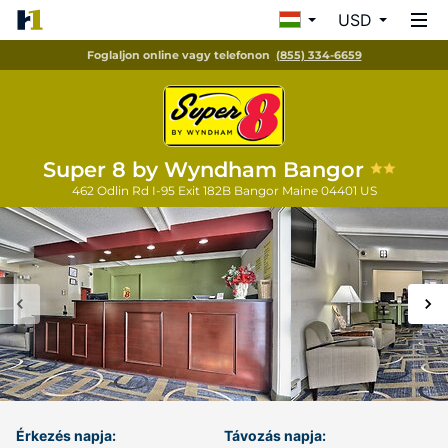
USD
Foglaljon online vagy telefonon
(855) 334-6659
Super 8 by Wyndham Bangor
462 Odlin Rd I-95 Exit 182B
Bangor
Maine
04401
US
Érkezés napja:
Távozás napja: