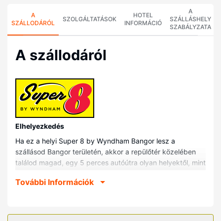
A
A
HOTEL
SZOLGÁLTATÁSOK
SZÁLLÁSHELY
SZÁLLODÁRÓL
INFORMÁCIÓ
SZABÁLYZATA
A szállodáról
Elhelyezkedés
Ha ez a helyi Super 8 by Wyndham Bangor lesz a
szállásod Bangor területén, akkor a repülőtér közelében
találod magad, egy 5 perces autóútra olyan helyektől, mint
pl. Bangori Hollywood Kaszinó vagy Cross Insurance
További Információk
Center. Ez a helyi motel kb. 6,4 km-re található Maine
Discovery Museum (interaktív oktatómúzeum
gyerekeknek), ill. 7,1 km-re Husson Egyetem helyszíneitől.
Szobák