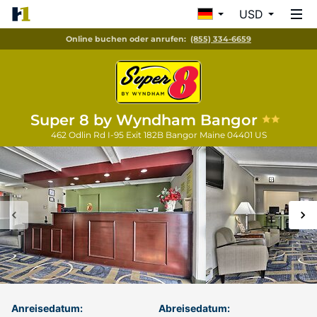
USD
Online buchen oder anrufen:
(855) 334-6659
Super 8 by Wyndham Bangor
462 Odlin Rd I-95 Exit 182B
Bangor
Maine
04401
US
Anreisedatum:
Abreisedatum: