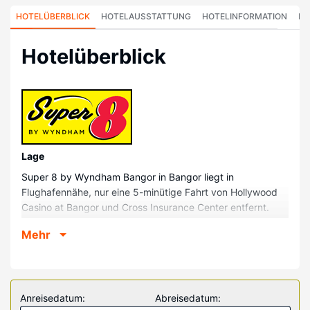
HOTELÜBERBLICK
HOTELAUSSTATTUNG
HOTELINFORMATION
HO
Hotelüberblick
Lage
Super 8 by Wyndham Bangor in Bangor liegt in
Flughafennähe, nur eine 5-minütige Fahrt von Hollywood
Casino at Bangor und Cross Insurance Center entfernt.
Dieses Motel ist 6,4 km von Maine Discovery Museum und
Mehr
7,1 km von Husson University entfernt.
Zimmer
Fühl dich in einem der 77 klimatisierten Zimmer mit
Mikrowelle und Flachbildfernseher wie zu Hause. Die
Anreisedatum:
Abreisedatum:
Zimmer sind mit Pillowtop-Betten ausgestattet. Ein WLAN-