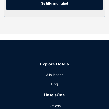
Se tillgänglighet
Bekvämligheter på anläggningen
Här erbjuder man inomhuspool och dygnet runt-öppet
fitnesscenter. Detta hotell har även gratis wi-fi, en eldstad i
lobbyn och varuautomat.
Restaurang
En gratis frukostbuffé erbjuds på vardagar mellan 06.00
och 09.00 och på helger mellan 07.00 och 10.00.
Övriga bekvämligheter
Gäster har tillgång till bland annat expressincheckning,
expressutcheckning och kemtvätt/tvättjänster. Avgiftsfri
Explore Hotels
parkering erbjuds på plats.
Alla länder
Blog
HotelsOne
Om oss