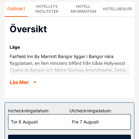
HOTELLETS
HOTELL
ÖVERSIKT
HOTELLREGLER
FACILITETER
INFORMATION
Översikt
Läge
Fairfield Inn By Marriott Bangor ligger i Bangor nära
flygplatsen, en fem minuters bilfärd från både Hollywood
Casino at Bangor och Maine Savings Amphitheater. Detta
hotell ligger 1,4 km från Cole Land Transportation Museum
Läs Mer
och 2 km från University of Maine at Bangor.
Hotellrum
Känn dig som hemma i ett av de 153 rummen med
kylskåp. Gratis wi-fi gör att du kan hålla dig uppkopplad,
Incheckningsdatum:
Utcheckningsdatum:
och satellit-tv erbjuder underhållning. Privat badrum med
Tor 6 Augusti
Fre 7 Augusti
badkar/dusch, gratis toalettartiklar och hårtorkar. På
rummet finns skrivbord och kaffe- och tebryggare.
Städning erbjuds på begäran.