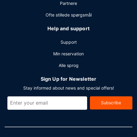
Partnere
Gæsterne har blandt andet adgang til gratis
internetforbindelse via kabel, et forretningscenter og
Ofte stillede spørgsmål
limousine- eller luksusbilservice. Dette hotel tilbyder
arrangementfaciliteter, såsom konferencelokaler og
Help and support
mødelokaler. Transport fra hotellet til togstationen tilbydes
omkostningsfrit i et begrænset tidsrum, og gratis
Support
parkeringsservice er tilgængelig på stedet.
Min reservation
Alle sprog
Sign Up for Newsletter
Stay informed about news and special offers!
Subscribe