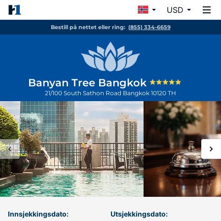
USD
Bestill på nettet eller ring:
(855) 334-6659
Banyan Tree Bangkok
21/100 South Sathon Road
Bangkok
10120
TH
Innsjekkingsdato:
Utsjekkingsdato: