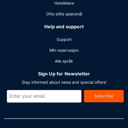
Hotelleiere
Gjester har tilgang til blant annet kablet internettilgang
(inkludert), et forretningssenter og
Ofte stilte spørsmål
limousin-/privatbiltjenester. Dette hotellet tilbyr møte- og
konferanselokaler som konferanserom og møterom.
Help and support
Transport til togstasjonen tilbys kostnadsfritt i et
begrenset tidsintervall, og betjent parkering inkludert er
Support
tilgjengelig på stedet.
Min reservasjon
Alle språk
Sign Up for Newsletter
Stay informed about news and special offers!
Subscribe