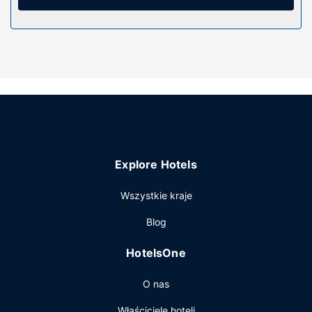
Udogodnienia w obiekcie
Dostępne udogodnienia rekreacyjne to basen odkryty i
rowery do wypożyczenia. Ten hotel oferuje takie
udogodnienia jak bezpłatny bezprzewodowy dostęp do
internetu, sala/salon gier i pomoc w organizacji
biletów/wycieczek.
Restauracja
Śniadanie kontynentalne jest podawane codziennie od 20
do 10 za opłatą.
Explore Hotels
Pozostałe udogodnienia
Udogodnienia biznesowe to usługi pralni chemicznej,
Wszystkie kraje
przechowalnia bagażu oraz pralnia. Jeżeli planujesz
Blog
spotkanie w mieście Bang Saphan, hotel oferuje
pomieszczenia konferencyjne oraz sala konferencyjna o
HotelsOne
łącznej powierzchni 100 m kw. (1076 stopy kwadratowe).
Płatne udogodnienia to transport z i na lotnisko (na
O nas
życzenie). Dostępna jest także taka usługa jak bezpłatne
parkowanie samodzielne.
Właściciele hoteli