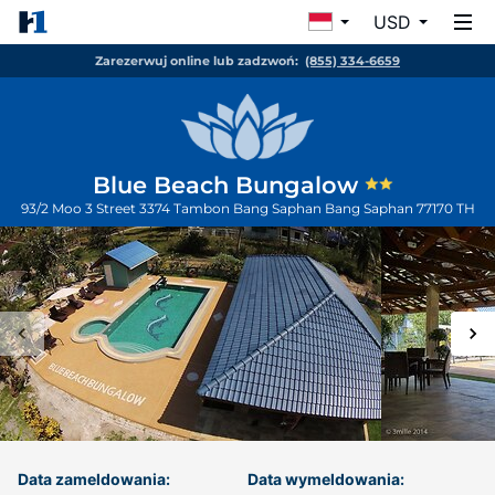
USD
Zarezerwuj online lub zadzwoń:
(855) 334-6659
Blue Beach Bungalow
93/2 Moo 3 Street 3374 Tambon Bang Saphan
Bang Saphan
77170
TH
Data zameldowania:
Data wymeldowania: