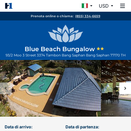
USD
Prenota online o chiama:
(855) 334-6659
Blue Beach Bungalow
93/2 Moo 3 Street 3374 Tambon Bang Saphan
Bang Saphan
77170
TH
Data di arrivo:
Data di partenza: