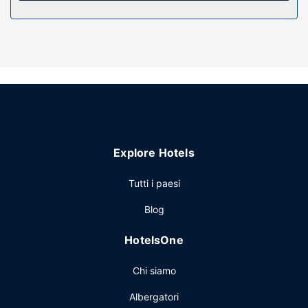
Scegli tra l'ampia gamma di servizi ricreativi disponibili,
che includono una piscina all'aperto e un servizio di
noleggio biciclette. Questo hotel dispone, inoltre, di il Wi-Fi
gratuito, una sala giochi/videogiochi e l'assistenza per la
prenotazione di tour e biglietti.
Ristorante
La colazione continentale è disponibile a pagamento tutti i
giorni dalle ore 08:00 alle ore 10:00.
Altre attrattive
Explore Hotels
Potrai usufruire di un pratico servizio di lavanderia e
lavaggio a secco, deposito bagagli e un servizio
Tutti i paesi
lavanderia. Stai pianificando un evento a Bang Saphan?
Blog
Presso un hotel avrai a disposizione 100 metri quadrati di
spazio con un'area per conferenze e una sala riunioni.
HotelsOne
Potrai usufruire di una navetta da e per l'aeroporto su
richiesta a pagamento; inoltre, in loco troverai il un
Chi siamo
parcheggio gratuito.
Albergatori