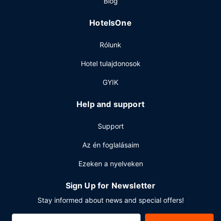
Blog
szolgáltatása nyújtotta lehetőségeket. Ingyenes elvitelre
készült reggeli reggelit szolgálnak fel ingyenes reggeli
HotelsOne
naponta 6:00 és 9:00 között.
Egyéb felszereltség
Rólunk
A szálláshelyen 24 órában nyitva tartó recepció,
Hotel tulajdonosok
ruhatisztító létesítmények és étel- és italautomata is
igénybe vehető. Az autóval érkező vendégek számára
GYIK
ingyenes egyéni parkolás biztosított a helyszínen.
Help and support
Support
Az én foglalásaim
Ezeken a nyelveken
Sign Up for Newsletter
Stay informed about news and special offers!