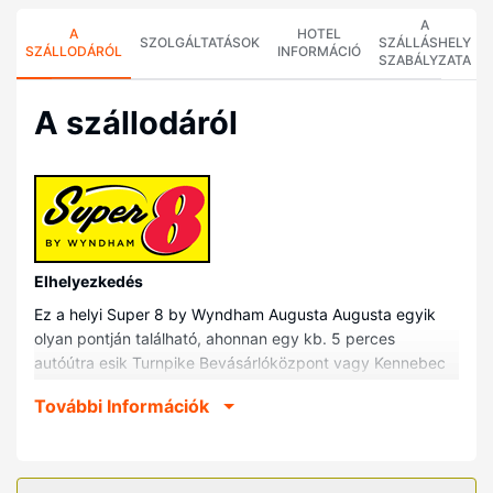
A
A
HOTEL
SZOLGÁLTATÁSOK
SZÁLLÁSHELY
SZÁLLODÁRÓL
INFORMÁCIÓ
SZABÁLYZATA
A szállodáról
Elhelyezkedés
Ez a helyi Super 8 by Wyndham Augusta Augusta egyik
olyan pontján található, ahonnan egy kb. 5 perces
autóútra esik Turnpike Bevásárlóközpont vagy Kennebec
Ice Arena (műjégpálya). Ez a helyi motel kb. 3,4 km-re
További Információk
található Blaine Ház (James G. Blaine House, Main
kormányzójának háza. 1919.), ill. 3,5 km-re Capitol park
helyszíneitől.
Szobák