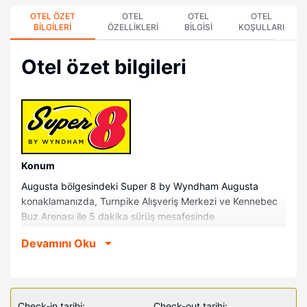
OTEL ÖZET
OTEL
OTEL
OTEL
BILGILERI
ÖZELLIKLERI
BILGISI
KOŞULLARI
Otel özet bilgileri
Konum
Augusta bölgesindeki Super 8 by Wyndham Augusta
konaklamanızda, Turnpike Alışveriş Merkezi ve Kennebec
Buz Arenası ile 5 dakika sürüş mesafesinde
konaklayacaksınız. Bu motel Blaine House ile 2,1 mi (3,4
Devamını Oku
km) ve Capitol Park ile 2,1 mi (3,5 km) mesafede.
Odalar
Misafirlerimizin konforu ve rahatı için 49 klimalı oda
buzdolabı ve LED televizyon bulunmaktadır. Misafirlerimize
Check-in tarihi:
Check-out tarihi: