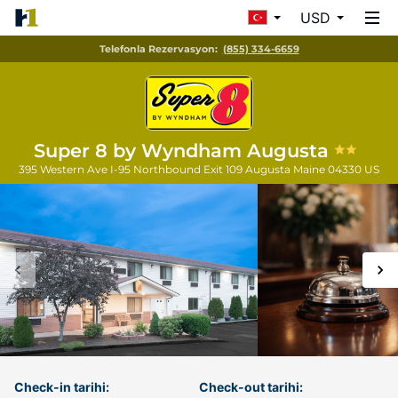
USD
Telefonla Rezervasyon:
(855) 334-6659
Super 8 by Wyndham Augusta
395 Western Ave I-95 Northbound Exit 109
Augusta
Maine
04330
US
Check-in tarihi:
Check-out tarihi: