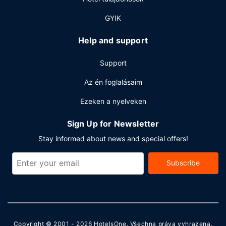
A recepció meghatározott órákban tart nyitva. Az autóval
érkező vendégek számára egyéni parkolás (felár
GYIK
ellenében) biztosított a helyszínen.
Help and support
Support
Az én foglalásaim
Ezeken a nyelveken
Sign Up for Newsletter
Stay informed about news and special offers!
Subscribe
Copyright © 2001 - 2026
HotelsOne
. Všechna práva vyhrazena.