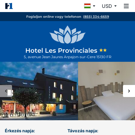
USD
Foglaljon online vagy telefonon
(855) 334-6659
Hotel Les Provinciales
5, avenue Jean Jaures
Arpajon-sur-Cere
15130
FR
Érkezés napja:
Távozás napja: