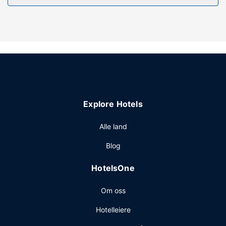
utsikten fra en terrasse og en hage.
Restaurant
Ta deg et måltid på Felix Cafe eller bli på rommet og
benytt deg av dette hotellets romservice (på fastsatte
tidspunkter). Rund av dagen med noe å drikke i
baren/loungen. Frokostbuffé tilbys daglig fra kl. 07.00 til
kl. 10.00 mot et tillegg.
Andre fasiliteter
Explore Hotels
Resepsjonen er kun bemannet i et begrenset antall timer.
Gjestene tilbys ubetjent parkering (mot et tillegg) på
Alle land
stedet.
Blog
HotelsOne
Om oss
Hotelleiere