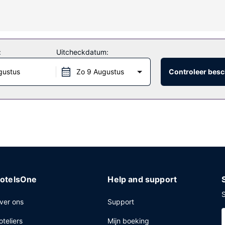
tis wifi, een televisie in de gemeenschappelijke ruimte en een bank
:
Uitcheckdatum:
genieten van een lekkere maaltijd in het restaurant of iets halen bij
n betaling genieten van een lekker ontbijtbuffet, dat geserveerd wor
gustus
Zo 9 Augustus
Controleer besc
ckservice, een snelle uitcheckservice en gratis kranten in de lobby.
otelsOne
Help and support
S
ver ons
Support
oteliers
Mijn boeking