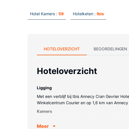
Hotel Kamers :
59
Hotelketen :
Ibis
HOTELOVERZICHT
BEOORDELINGEN
Hoteloverzicht
Ligging
Met een verblijf bij Ibis Annecy Cran Gevrier Hot
Winkelcentrum Courier en op 1,6 km van Annecy 
Kamers
Doe of je thuis bent in één van de 59 klimaatgereg
Meer
kijkplezier. Badkamers met een douche zijn voor