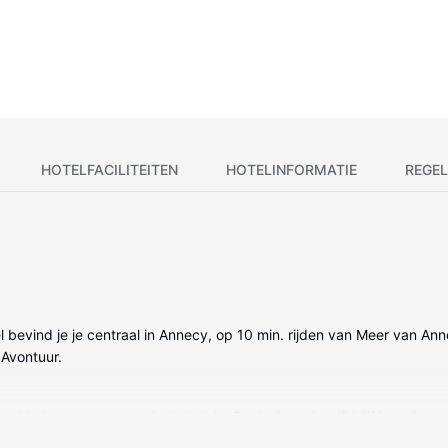
HOTELFACILITEITEN
HOTELINFORMATIE
REGEL
el bevind je je centraal in Annecy, op 10 min. rijden van Meer van Ann
Avontuur.
elde kamers met een ledtelevisie. Dankzij gratis wifi blijf je online,
zien. Bij de voorzieningen horen een bureau en een gratis krant en