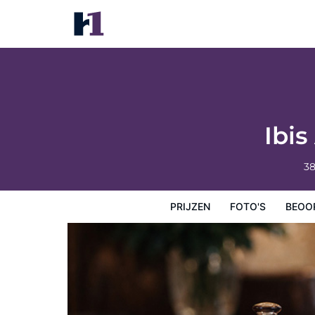
Ibis Annecy Cran Gevrier Hotel
Prijzen
Foto's
Beoordelingen
Kaart
Hotelfacilit
Ibis
38
PRIJZEN
FOTO'S
BEOO