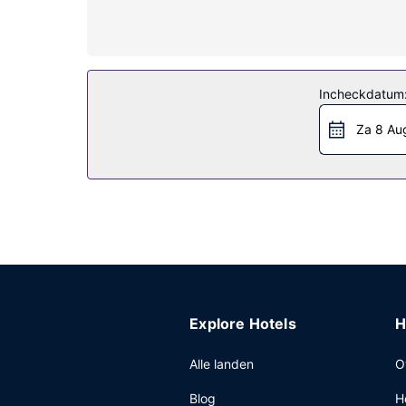
Algemene voorziening
Maak gebruik van handige voorzieningen zoals gra
Restaurant
Incheckdatum
Gasten van Ibis Annecy Cran Gevrier Hotel kunnen 
drankje in een bar/lounge. Dagelijks kun je tege
Za 8 Au
Overige voorzieningen
Enkele van de voorzieningen zijn een snelle inche
Explore Hotels
H
Alle landen
O
Blog
H