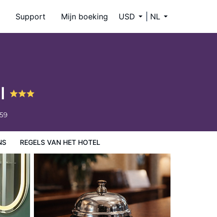
Support
Mijn boeking
USD
NL
el
659
NS
REGELS VAN HET HOTEL