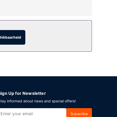
ethal.
 de snackbar/deli. Sluit je dag af met een
dt van 06.30 uur tot 10.30 uur.
hikbaarheid
 Ter plaatse heb je parkeerplaatsen.
Sign Up for Newsletter
tay informed about news and special offers!
Subscribe