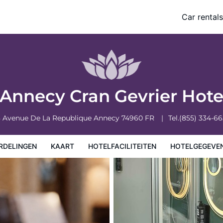
Car rentals
eiten
Hotelgegevens
Regels van het hotel
 Annecy Cran Gevrier Hot
 Avenue De La Republique
Annecy
74960
FR
Tel.
(855) 334-6
RDELINGEN
KAART
HOTELFACILITEITEN
HOTELGEGEVE