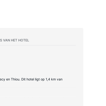
S VAN HET HOTEL
ecy en Thiou. Dit hotel ligt op 1,4 km van
 terwijl de tv met kabelzenders zorgt voor het
 de kamers worden dagelijks schoongemaakt.