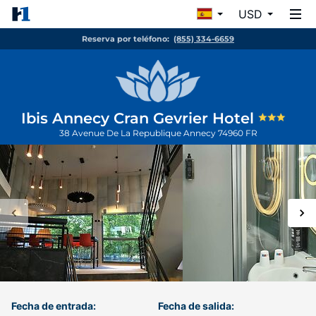
USD
Reserva por teléfono:
(855) 334-6659
Ibis Annecy Cran Gevrier Hotel
38 Avenue De La Republique
Annecy
74960
FR
Fecha de entrada:
Fecha de salida: