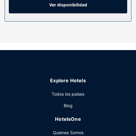
comodidades, se incluyen escritorio y periódicos gratuitos,
Ver disponibilidad
además de un servicio de limpieza disponible todos los
días.
Servicios hotel
Aprovecha los prácticos servicios que se te ofrecen, como
conexión a Internet wifi gratis, una televisión en la zona
común o un salón de eventos.
Restaurante
En Ibis Annecy Cran Gevrier Hotel tienes un restaurante a
tu disposición, o la posibilidad de comprar algo de comer
Explore Hotels
en su bar-cafetería. Qué mejor forma de acabar el día que
con una bebida en el bar o lounge. Se ofrece un desayuno
Todos los paises
bufé todos los días de 06:30 a 10:30 con un coste
adicional.
Blog
Otros servicios
HotelsOne
Tendrás check-in exprés, check-out exprés y periódicos
gratuitos en el vestíbulo a tu disposición. Hay un
Quienes Somos
aparcamiento sin asistencia (de pago) disponible.