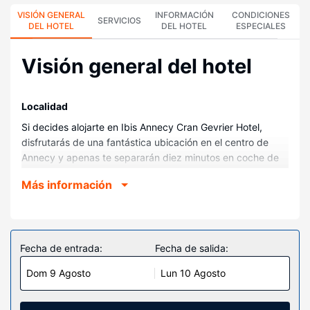
VISIÓN GENERAL
INFORMACIÓN
CONDICIONES
SERVICIOS
DEL HOTEL
DEL HOTEL
ESPECIALES
Visión general del hotel
Localidad
Si decides alojarte en Ibis Annecy Cran Gevrier Hotel,
disfrutarás de una fantástica ubicación en el centro de
Annecy y apenas te separarán diez minutos en coche de
Lago Annecy y Thiou. Además, este hotel se encuentra a
Más información
1,4 km de Centro comercial Courier y a 1,6 km de Annecy
Aventure.
Habitaciones
Te sentirás como en tu propia casa en cualquiera de las 59
Fecha de entrada:
Fecha de salida:
habitaciones con aire acondicionado y televisión LED. La
Dom 9 Agosto
Lun 10 Agosto
conexión wifi gratis te mantendrá en contacto con los
tuyos. Además, podrás disfrutar de canales por cable. El
cuarto de baño está provisto de ducha. Entre las