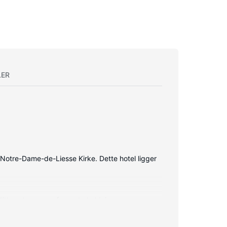
LER
a Notre-Dame-de-Liesse Kirke. Dette hotel ligger
litkanaler sørger for underholdningen.
nmodes strygejern/strygebræt.