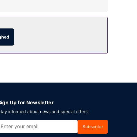
illægsgebyr) kan du nemt og hurtigt komme til
en, hvor du kan slukke tørsten med din
ighed
Sign Up for Newsletter
tay informed about news and special offers!
Subscribe