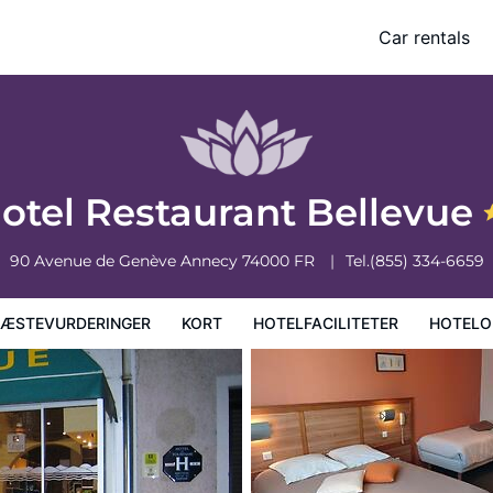
Car rentals
faciliteter
Hoteloplysninger
Hotelregler
otel Restaurant Bellevue
90 Avenue de Genève
Annecy
74000
FR
Tel.
(855) 334-6659
ÆSTEVURDERINGER
KORT
HOTELFACILITETER
HOTELO