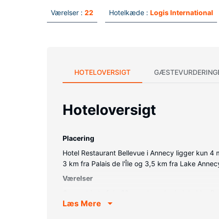
Værelser :
22
Hotelkæde :
Logis International
HOTELOVERSIGT
GÆSTEVURDERING
Hoteloversigt
Placering
Hotel Restaurant Bellevue i Annecy ligger kun 4 
3 km fra Palais de l'Île og 3,5 km fra Lake Annec
Værelser
Overnat i et af de 22 værelser, der indeholder f
Læs Mere
Badeværelserne har bruser og hårtørrer. Facilite
Ejendomsfacilitet