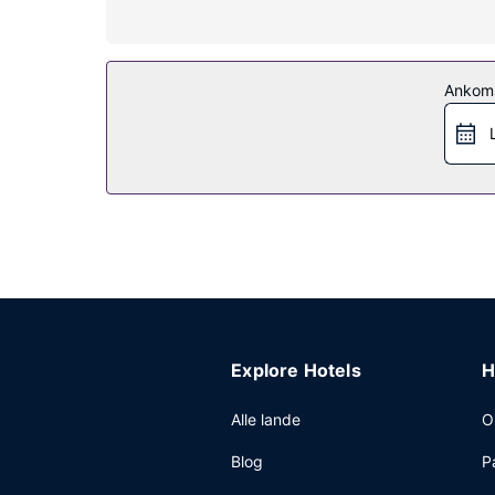
Gør brug af praktiske faciliteter, inklusive grat
stranden.
Restaurant
Ankom
Som gæst på Hotel Restaurant Bellevue har du mu
yndlingsdrink. Morgenmadsbuffet tilbydes mod geb
Andre faciliteter
Personale er kun til rådighed i receptionen i et b
Explore Hotels
H
Alle lande
O
Blog
P