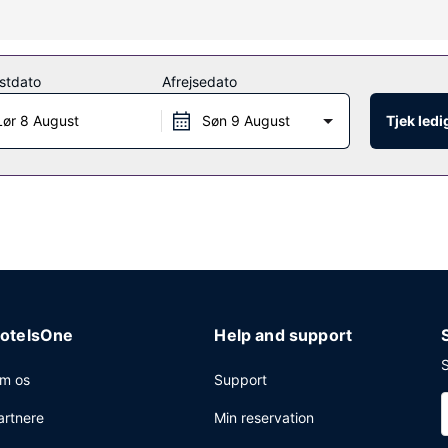
is trådløs internetadgang og festsal. Med hotellets strandtransport (t
stdato
Afrejsedato
lighed for at nyde et måltid på restauranten. Tag forbi baren/loung
Lør 8 August
Søn 9 August
Tjek led
yr dagligt fra kl. 06.30 til kl. 10.00.
egrænset antal timer.
otelsOne
Help and support
S
m os
Support
artnere
Min reservation