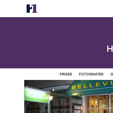
Hotel Restaurant Bellevue
Priser
Fotografier
Gæstevurderinger
Kort
Hotel
H
PRISER
FOTOGRAFIER
G