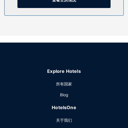
餐厅
在贝尔维尤餐厅酒店，您可以去餐厅享用美餐。您可以到酒吧/
酒廊，点一杯喜欢的饮品，畅饮一番。每天 06:30 至 10:00
提供收费的自助式早餐。
其他设施
前台只在规定时段有服务人员值班。
Explore Hotels
所有国家
Blog
HotelsOne
关于我们