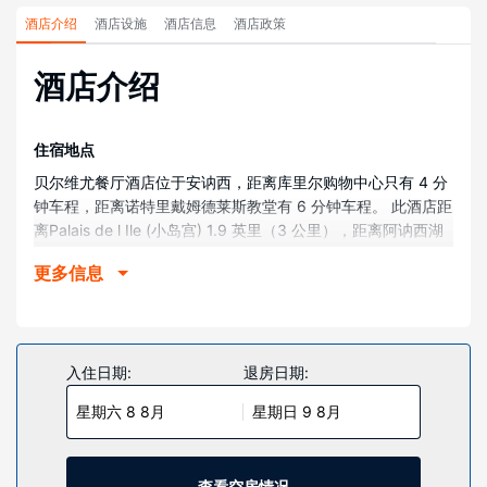
酒店介绍
酒店设施
酒店信息
酒店政策
酒店介绍
住宿地点
贝尔维尤餐厅酒店位于安讷西，距离库里尔购物中心只有 4 分
钟车程，距离诺特里戴姆德莱斯教堂有 6 分钟车程。 此酒店距
离Palais de l Ile (小岛宫) 1.9 英里（3 公里），距离阿讷西湖
2.1 英里（3.5 公里）。
更多信息
客房
酒店有 22 间客房，提供平板电视。提供免费无线网络，方便
您与朋友保持联系；卫星频道可满足您的娱乐需求。浴室提供
淋浴设施和吹风机。便利设施包括书桌，每天提供客房服务；
入住日期:
退房日期:
还可应要求提供熨斗/熨板。
星期六 8 8月
星期日 9 8月
物业设施
您可利用免费 WiFi和宴会厅等便利服务和设施。收费沙滩班车
方便您前去冲浪、享受沙滩。
查看空房情况