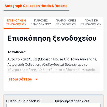
Autograph Collection Hotels & Resorts
ΕΠΙΣΚΌΠΗΣΗ
ΠΑΡΟΧΕΣ
ΠΛΗΡΟΦΟΡΊΕΣ
ΠΟΛΙΤΙΚΗ
ΞΕΝΟΔΟΧΕΊΟΥ
ΞΕΝΟΔΟΧΕΙΟΥ
ΞΕΝΟΔΟΧΕΊΟΥ
ΞΕΝΟΔΟΧΕΊΩΝ
Επισκόπηση ξενοδοχείου
Τοποθεσία
Αυτό το κατάλυμα (Morrison House Old Town Alexandria,
Autograph Collection, Αλεξάνδρεια) βρίσκεται στο
κέντρο της πόλης, 10 λεπτά με τα πόδια από: Μουσείο
Πανδοχείου Gadsby's και Οικία John Carlyle (ιστορικό
Περισσότερα
οίκημα). Ξενοδοχείο4 μπουτίκ απέχει 0,9 χλμ. από:
Torpedo Factory Art Center (γκαλερί Τέχνης) και 10,4
χλμ. από: Μνημείο Ουάσιγκτον.
Δωμάτια
Ημερομηνία check in:
Ημερομηνία check out:
Νιώστε σαν στο σπίτι σας σε ένα από τα 45