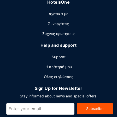
HotelsOne
πρωινό (σε μπουφέ) τις καθημερινές μεταξύ 7:00 π.μ. -
10:00 π.μ. και τα σαββατοκύριακα μεταξύ 8:00 π.μ. -
σχετικά με
11:00 π.μ..
Άλλες παροχές
Συνεργάτες
Στις σημαντικές παροχές περιλαμβάνονται γρήγορο
Συχνες ερωτησεις
check-in, γρήγορο check-out και υπηρεσίες
στεγνοκαθαριστηρίου/πλυντηρίων. Θέλετε να
Help and support
οργανώσετε μια εκδήλωση σε αυτήν την πόλη
(Αλεξάνδρεια); Αυτό το ξενοδοχείο διαθέτει χώρο που
Support
είναι 186 τετραγωνικά μέτρα και περιλαμβάνει
συνεδριακό χώρο και 3 αίθουσες συνεδριάσεων.
Η κράτησή μου
Όλες οι γλώσσες
Sign Up for Newsletter
Stay informed about news and special offers!
Subscribe