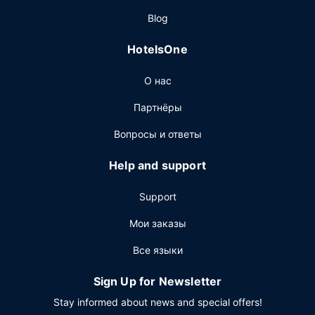
Когда вы проголодаетесь, зайдите в ресторан The
Blog
Study, обслуживающий гостей Morrison House Old Town
Alexandria, Autograph Collection. Проведите отличный
HotelsOne
вечер в баре/лаунже. За отдельную плату
предлагается завтрак (шведский стол): по будним
О нас
дням с 7:00 до 10:00, по выходным дням с 8:00 до
11:00.
Партнёры
Другие особенности
Вопросы и ответы
Для удобства гостей предоставляется следующее:
ускоренная регистрация при заезде, ускоренная
Help and support
регистрация при отъезде и химчистка или прачечная.
Если вы планируете деловое или развлекательное
Support
мероприятие, отель предлагает вам пространство
площадью 186 кв. м, на котором расположены
Мои заказы
помещение для конференций и 3 комнат(ы) для
Все языки
переговоров.
Sign Up for Newsletter
Stay informed about news and special offers!