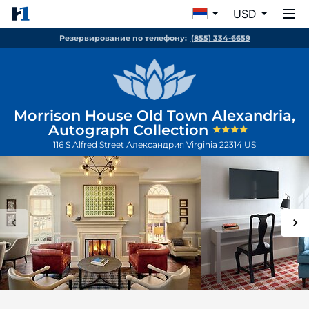
USD
Резервирование по телефону:
(855) 334-6659
Morrison House Old Town Alexandria,
Autograph Collection
116 S Alfred Street
Александрия
Virginia
22314
US