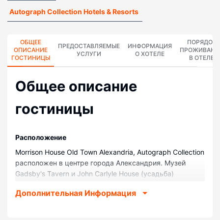
Autograph Collection Hotels & Resorts
ОБЩЕЕ
ПОРЯДОК
ПРЕДОСТАВЛЯЕМЫЕ
ИНФОРМАЦИЯ
ОПИСАНИЕ
ПРОЖИВАНИ
УСЛУГИ
О ХОТЕЛЕ
ГОСТИНИЦЫ
В ОТЕЛЕ
Общее описание
гостиницы
Pасположение
Morrison House Old Town Alexandria, Autograph Collection
расположен в центре города Александрия. Музей
Gadsby's Tavern и John Carlyle House (усадьба)
находятся в 10 минутах ходьбы. Отель бутик —
Дополнительная Информация
вариант с прекрасным расположением: Центр
искусств Torpedo Factory находится в 0,9 км,
Памятник Вашингтону — в 10,4 км от него.