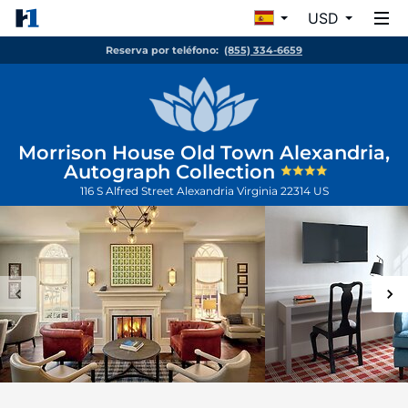
USD
Reserva por teléfono:
(855) 334-6659
Morrison House Old Town Alexandria,
Autograph Collection
116 S Alfred Street
Alexandria
Virginia
22314
US