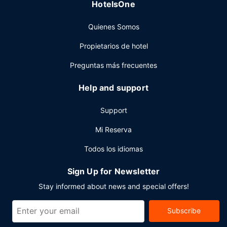
HotelsOne
Otros servicios
Quienes Somos
Tendrás check-in exprés, check-out exprés y tintorería a
tu disposición. ¿Estás organizando un evento en
Propietarios de hotel
Alexandria? En este hotel tienes a tu disposición 186
metros cuadrados de espacio con zona para conferencias
Preguntas más frecuentes
y 3 salas de reuniones.
Help and support
Support
Mi Reserva
Todos los idiomas
Sign Up for Newsletter
Stay informed about news and special offers!
Subscribe