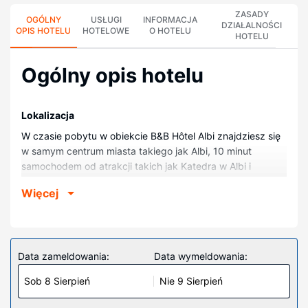
ZASADY
OGÓLNY
USŁUGI
INFORMACJA
DZIAŁALNOŚCI
OPIS HOTELU
HOTELOWE
O HOTELU
HOTELU
Ogólny opis hotelu
Lokalizacja
W czasie pobytu w obiekcie B&B Hôtel Albi znajdziesz się
w samym centrum miasta takiego jak Albi, 10 minut
samochodem od atrakcji takich jak Katedra w Albi i
Muzeum Toulouse-Lautreca. Hotel znajduje się 3 km od
Więcej
atrakcji takiej jak Pole golfowe w Albi.
Pokoje
Poczuj się jak w domu w 41 klimatyzowanych pokojach,
których wyposażenie to telewizor płaskoekranowy.
Data zameldowania:
Data wymeldowania:
Bezpłatny bezprzewodowy dostęp do internetu zapewni
Sob 8 Sierpień
Nie 9 Sierpień
łączność ze światem, a telewizja satelitarna — rozrywkę.
Prywatna łazienka — wyposażenie: prysznic, bezpłatne