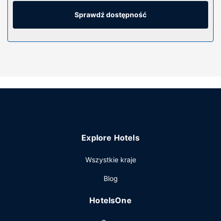
przybory toaletowe i suszarki do włosów. Udogodnienia
obejmują biurka i rolety lub zasłony zaciemniające oraz
Sprawdź dostępność
sprzątanie codziennie.
Udogodnienia w obiekcie
Do pokoju przylega taras, z którego roztacza się piękny
widok. Dostępne są również takie udogodnienia, jak
bezpłatny bezprzewodowy dostęp do internetu i automat.
Restauracja
Śniadania w formie bufetu są podawane w dni powszednie
od 6:30 do 9:30, a w weekendy od 7:30 do 10:30 za
opłatą.
Explore Hotels
Pozostałe udogodnienia
Udogodnienia biznesowe to bezpłatne czasopisma w holu,
Wszystkie kraje
personel wielojęzyczny oraz automat. Udogodnienia na
Blog
miejscu to bezpłatne parkowanie samodzielne.
HotelsOne