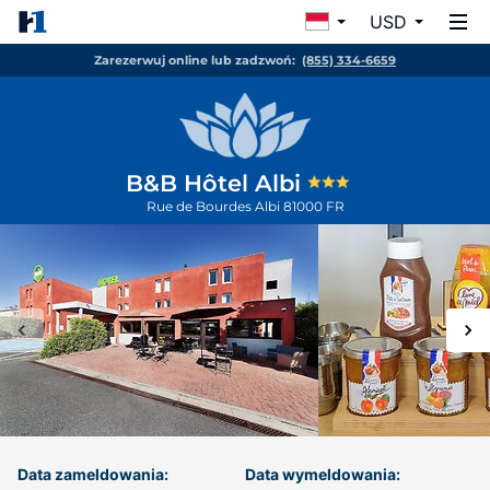
USD
Zarezerwuj online lub zadzwoń:
(855) 334-6659
B&B Hôtel Albi
Rue de Bourdes
Albi
81000
FR
Data zameldowania:
Data wymeldowania: