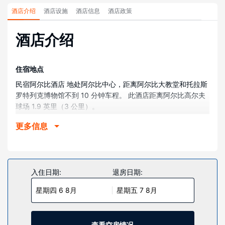
酒店介绍
酒店设施
酒店信息
酒店政策
酒店介绍
住宿地点
民宿阿尔比酒店 地处阿尔比中心，距离阿尔比大教堂和托拉斯
罗特列克博物馆不到 10 分钟车程。 此酒店距离阿尔比高尔夫
球场 1.9 英里（3 公里）。
客房
更多信息
有 41 间空调客房提供平板电视；您定能在旅途中找到家的舒
适。提供免费无线网络，方便您与朋友保持联系；卫星频道可
满足您的娱乐需求。配备淋浴设施的私人浴室提供免费洗浴用
品和吹风机。便利设施包括书桌和遮光窗帘；而且每天提供客
入住日期:
退房日期:
房服务。
星期四 6 8月
星期五 7 8月
物业设施
您可到露台欣赏美景，还可利用免费 WiFi和自动售货机等服务
和设施。
查看空房情况