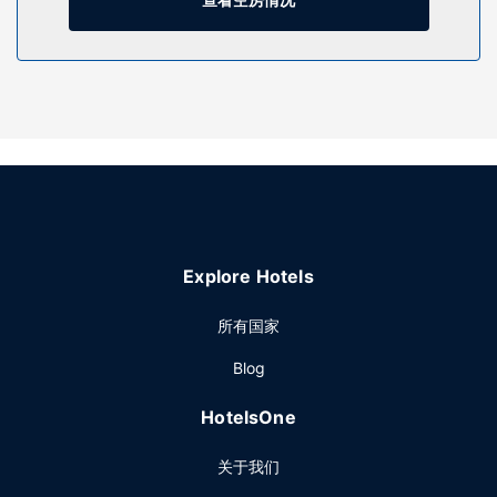
餐厅
自助式早餐（收费）供应时间为：周一至周五 06:30 至
09:30，周末 07:30 至 10:30。
其他设施
特色服务/设施包括大堂免费报纸、多语言服务和自动售货机。
酒店提供免费自助停车。
Explore Hotels
所有国家
Blog
HotelsOne
关于我们