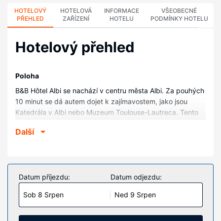
HOTELOVÝ
HOTELOVÁ
INFORMACE
VŠEOBECNÉ
PŘEHLED
ZAŘÍZENÍ
HOTELU
PODMÍNKY HOTELU
Hotelový přehled
Poloha
B&B Hôtel Albi se nachází v centru města Albi. Za pouhých
10 minut se dá autem dojet k zajímavostem, jako jsou
Katedrála v Albi nebo Muzeum Toulouse-Lautreca. Tento
hotel se nachází 3 km od Golf d'Albi (golfové hřiště).
Další
Pokoje
V jednom z 41 klimatizovaných pokojů, k jejichž vybavení
patří televize s plochou obrazovkou, se budete cítit jako
doma. Bezdrátový internet zdarma vám zajistí spojení se
Datum příjezdu:
Datum odjezdu:
světem a televize, která nabízí satelitní kanály, dobrou
Sob 8 Srpen
Ned 9 Srpen
zábavu. Soukromé koupelny nabízí vybavení, jehož
součástí jsou sprcha, toaletní potřeby zdarma a vysoušeč
vlasů. Další užitečné vybavení a služby: psací stůl a