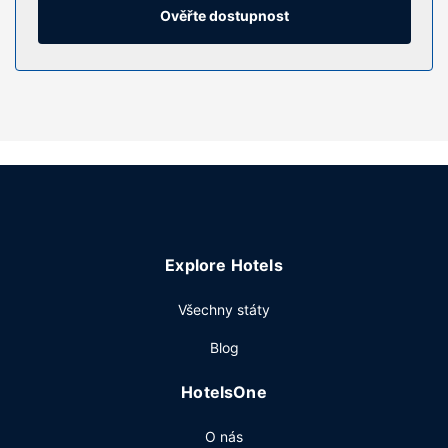
závěsy/žaluzie. Úklid pokojů se provádí denně.
Ověřte dostupnost
Vybavení nemovitosti
Terasa nabízí krásný výhled a k součástí nabídky hotelu
jsou také bezdrátový internet zdarma a prodejní automat.
Restaurace
Za malý příplatek budete zváni na bufetovou snídani,
která se podává ve všední dny od 6:30 do 9:30 a o
víkendu od 7:30 do 10:30.
Další vybavení
Hostům jsou k dispozici zapůjčení novin ve vestibulu,
Explore Hotels
personál se znalostí několika jazyků a prodejní automat.
Přímo v areálu je hostům k dispozici samostatné parkování
Všechny státy
zdarma.
Blog
HotelsOne
O nás