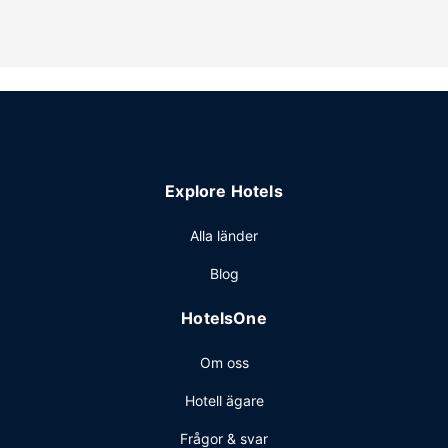
fitnesscenter. Boendet har även gratis wi-fi, gratis tillgång
till närliggande fitnesscenter och varuautomat.
Restaurang
Här erbjuds en gratis frukost att ta med dagligen mellan
06.00 och 10.00.
Övriga bekvämligheter
Gäster har tillgång till bland annat gratis internet, business-
service och expressincheckning. Avgiftsfri parkering
Explore Hotels
erbjuds på plats.
Alla länder
Blog
HotelsOne
Om oss
Hotell ägare
Frågor & svar