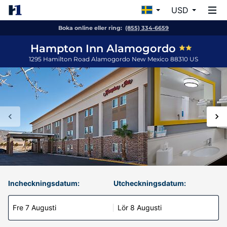
USD
Boka online eller ring:
(855) 334-6659
Hampton Inn Alamogordo
1295 Hamilton Road
Alamogordo
New Mexico
88310
US
Incheckningsdatum:
Utcheckningsdatum:
Fre 7 Augusti
Lör 8 Augusti