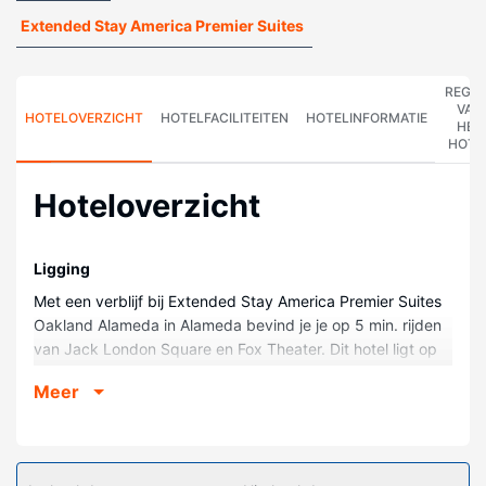
Extended Stay America Premier Suites
REGE
VAN
HOTELOVERZICHT
HOTELFACILITEITEN
HOTELINFORMATIE
HET
HOTE
Hoteloverzicht
Ligging
Met een verblijf bij Extended Stay America Premier Suites
Oakland Alameda in Alameda bevind je je op 5 min. rijden
van Jack London Square en Fox Theater. Dit hotel ligt op
4,2 km van San Francisco Bay en op 19,7 km van Moscone
Meer
Convention Center.
Kamers
Doe of je thuis bent in één van de 121 kamers met
keukens, inclusief een koelkast en een kookplaat. Alle