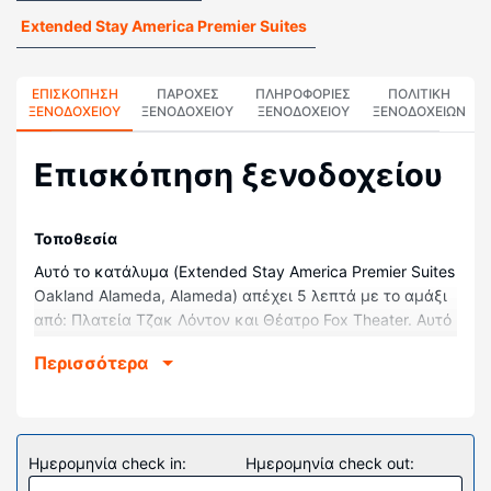
Extended Stay America Premier Suites
ΕΠΙΣΚΌΠΗΣΗ
ΠΑΡΟΧΕΣ
ΠΛΗΡΟΦΟΡΊΕΣ
ΠΟΛΙΤΙΚΗ
ΞΕΝΟΔΟΧΕΊΟΥ
ΞΕΝΟΔΟΧΕΙΟΥ
ΞΕΝΟΔΟΧΕΊΟΥ
ΞΕΝΟΔΟΧΕΊΩΝ
Επισκόπηση ξενοδοχείου
Τοποθεσία
Αυτό το κατάλυμα (Extended Stay America Premier Suites
Oakland Alameda, Alameda) απέχει 5 λεπτά με το αμάξι
από: Πλατεία Τζακ Λόντον και Θέατρο Fox Theater. Αυτό
το ξενοδοχείο απέχει 4,2 χλμ. από: Κόλπος του Σαν
Περισσότερα
Φρανσίσκο και 19,7 χλμ. από: Συνεδριακό Κέντρο
Μόσκον.
Δωμάτια
Νιώστε σαν στο σπίτι σας σε ένα από τα 121 δωμάτιά
Ημερομηνία check in:
Ημερομηνία check out:
μας, τα οποία διαθέτουν κουζίνες με ψυγεία και