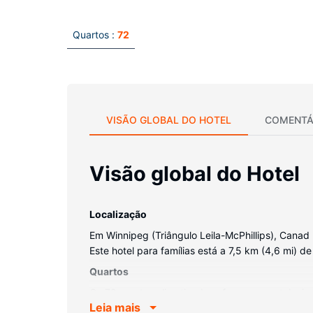
Quartos :
72
VISÃO GLOBAL DO HOTEL
COMENTÁ
Visão global do Hotel
Localização
Em Winnipeg (Triângulo Leila-McPhillips), Canad 
Este hotel para famílias está a 7,5 km (4,6 mi) d
Quartos
Os 72 quartos climatizados oferecem um televisor
Leia mais
com e sem fios gratuita para estar sempre conta