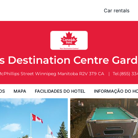
 Garden City
Car rentals
Facilidades do Hotel
Informação do Hotel
Regulamentos do Hote
s Destination Centre Gard
cPhillips Street
Winnipeg
Manitoba
R2V 3T9
CA
Tel.
(855) 33
OS
MAPA
FACILIDADES DO HOTEL
INFORMAÇÃO DO H