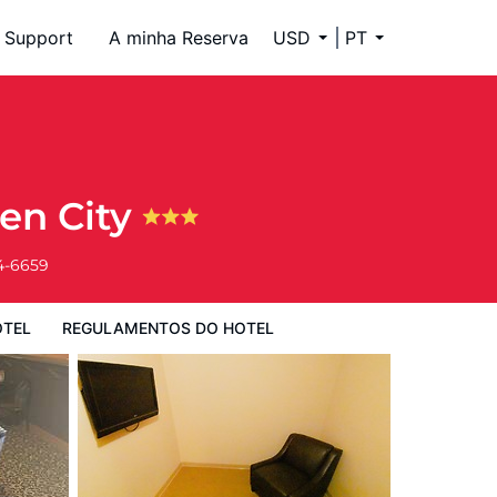
Support
A minha Reserva
USD
PT
l
en City
4-6659
OTEL
REGULAMENTOS DO HOTEL