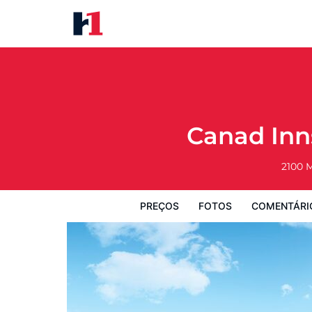
Canad Inns Destination Centre
Preços
Fotos
Comentários
Mapa
Canad Inn
2100 M
PREÇOS
FOTOS
COMENTÁRI