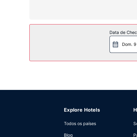
frigoríficos, além de telefone com chamadas locai
Serviço do hotel
Descubra o leque de entretenimento e lazer ao se
incluem Wi-fi grátis, apoio para excursões/comp
Data de Check
Restaurante
Dom. 9
Deleite-se com o melhor da cozinha internaciona
dos lençóis e dar uma vista de olhos pelo cardáp
serve pequenos-almoços preparados no momento
Outros serviços
As principais comodidades incluem jornais grát
dispõe de uma zona para conferências e de 6 sal
Explore Hotels
H
Todos os países
S
Blog
P