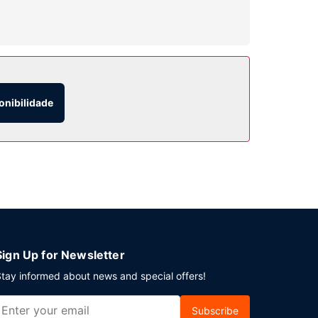
 uma piscina interior. As facilidades adicionais
onibilidade
na. Se preferir, poderá quedar-se no aconchego
a bebida refrescante no bar/lounge. O hotel
gem. Planeia um evento em Winnipeg? Este hotel
tacionamento grátis no local.
Sign Up for Newsletter
tay informed about news and special offers!
Subscribe