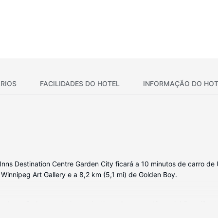
RIOS
FACILIDADES DO HOTEL
INFORMAÇÃO DO HOT
Inns Destination Centre Garden City ficará a 10 minutos de carro de
e Winnipeg Art Gallery e a 8,2 km (5,1 mi) de Golden Boy.
 de ecrã plano e piscinas privativas. As camas têm colchões pillowt
ctável. Em alternativa, assista a uma seleção de canais por cabo. A