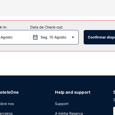
s grátis.
u dispor, incluindo uma discoteca, acesso grátis ao parque aquático e
ra de bilhetes e um salão de banquetes.
-in:
Data de Check-out:
 Agosto
Seg. 10 Agosto
Confirmar disp
l no AALTOS, um restaurante onde pode apreciar vistas para a pisci
io do serviço de quarto (a horas específicas). Termine o dia com um
 diariamente entre as 06:00 e as 10:00 mediante uma sobretaxa.
is no lobby, uma receção aberta 24 horas e armazenamento de baga
as de reuniões, com uma área total de 531 metros quadrados. Há es
otelsOne
Help and support
S
obre nos
Support
arceiros
A minha Reserva