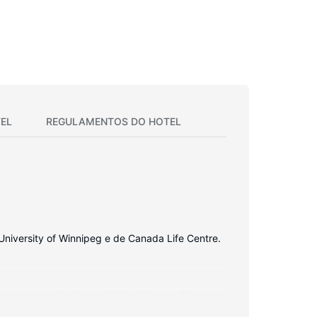
EL
REGULAMENTOS DO HOTEL
 University of Winnipeg e de Canada Life Centre.
op e roupa de alta qualidade. Ligue-se à internet
s comodidades incluem ainda secretárias e