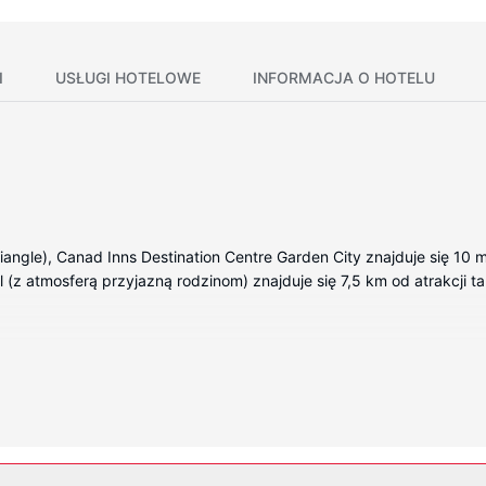
I
USŁUGI HOTELOWE
INFORMACJA O HOTELU
iangle), Canad Inns Destination Centre Garden City znajduje się 10 
 (z atmosferą przyjazną rodzinom) znajduje się 7,5 km od atrakcji tak
ojach, których wyposażenie to prywatne baseny i telewizor płasko
zewodowy dostęp do internetu zapewni łączność ze światem, a tel
e połączenia telefoniczne miejscowe).
y, bezpłatny dostęp do parku wodnego oraz basen kryty. Ten hotel o