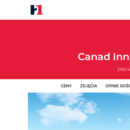
Canad Inns Destination Centre
Ceny
Zdjęcia
Opinie Gości
Mapę
Canad Inn
2100 M
CENY
ZDJĘCIA
OPINIE GOŚ