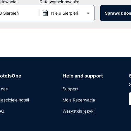
ldowania:
Data wymeldowania:
pomoc w organizacji biletów/wycieczek i sala bankietowa.
8 Sierpień
Nie 9 Sierpień
Sprawdź do
arodowa, serwowanej przez AALTOS, restauracja, gdzie możesz podz
ślonych godzinach. Zrelaksuj się po całym dniu w barze/salonie klu
 w holu, recepcja całodobowa oraz przechowalnia bagażu. Jeżeli p
e konferencyjne o łącznej powierzchni 531 m kw. (5900 stopy kwadr
otelsOne
Help and support
S
 nas
Support
łaściciele hoteli
Moja Rezerwacja
AQ
Wszystkie języki