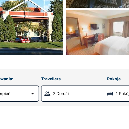
wania:
Travellers
Pokoje
erpień
2 Dorośli
1 Pokó