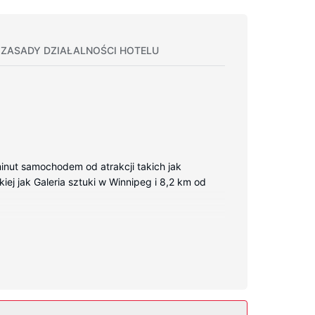
ZASADY DZIAŁALNOŚCI HOTELU
minut samochodem od atrakcji takich jak
iej jak Galeria sztuki w Winnipeg i 8,2 km od
ekranowy. Wyposażenie łóżek to pillowtop oraz
ewizja kablowa — rozrywkę. Udogodnienia
feruje również udogodnienia takie jak