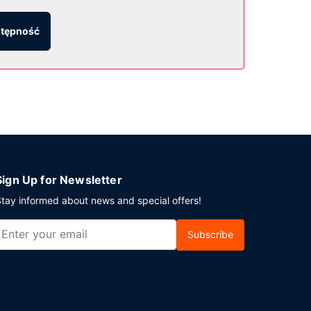
stępność
iwiać widok na basen. Możesz też zostać w
bowym. Śniadanie na zamówienie jest podawane
lanujesz spotkanie w mieście Winnipeg, hotel
atowe). Udogodnienia na miejscu to bezpłatne
Sign Up for Newsletter
tay informed about news and special offers!
Subscribe