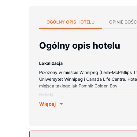
OGÓLNY OPIS HOTELU
OPINIE GOŚC
Ogólny opis hotelu
Lokalizacja
Położony w mieście Winnipeg (Leila-McPhillips Tr
Uniwersytet Winnipeg i Canada Life Centre. Hotel
miejsca takiego jak Pomnik Golden Boy.
Pokoje
Więcej
Poczuj się jak w domu w 72 klimatyzowanych pok
pościel premium. Bezpłatny przewodowy i bezpr
obejmują biurka i lodówki oraz telefon (bezpłatn
Udogodnienia w obiekcie
Dostępne udogodnienia rekreacyjne to klub nocn