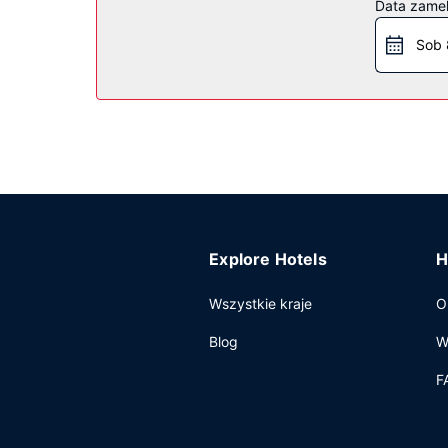
Data zame
bezpłatny bezprzewodowy dostęp do internetu, 
Sob 
Restauracja
Spróbuj dań kuchni takiej jak kuchnia międzyn
pokoju i skorzystać z obsługi pokojowej w okre
codziennie od 6 do 10 za opłatą.
Pozostałe udogodnienia
Udogodnienia biznesowe to bezpłatne czasopisma
oferuje pomieszczenia konferencyjne oraz 6 sal
parkowanie samodzielne.
Explore Hotels
H
Wszystkie kraje
O
Blog
W
F