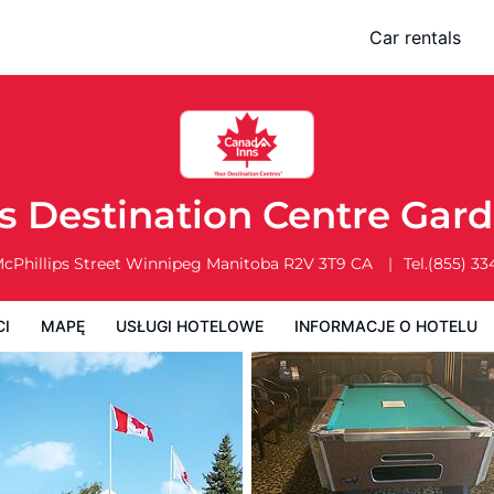
 Garden City
Car rentals
Usługi Hotelowe
Informacje o hotelu
Zasady działalności hotelu
s Destination Centre Gard
cPhillips Street
Winnipeg
Manitoba
R2V 3T9
CA
Tel.
(855) 33
CI
MAPĘ
USŁUGI HOTELOWE
INFORMACJE O HOTELU