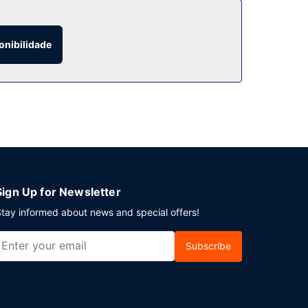
as.
onibilidade
ueno-almoço buffet grátis, servido diariamente
te hotel tem 3 salas de reuniões, para organizar
Sign Up for Newsletter
tay informed about news and special offers!
Subscribe