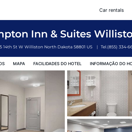
Car rentals
o Hotel
Informação do Hotel
Regulamentos do Hotel
pton Inn & Suites Willist
15 14th St W
Williston
North Dakota
58801
US
Tel.
(855) 334-6
OS
MAPA
FACILIDADES DO HOTEL
INFORMAÇÃO DO H