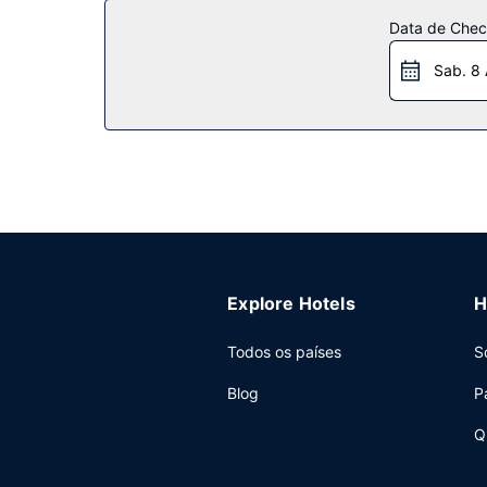
horas. Entre as facilidades adicionais contam-se
Data de Check
Restaurante
Sab. 8
Hampton Inn & Suites Williston dispõe de snack
entre as 6:00 e as 10:00.
Outros serviços
As principais comodidades incluem um business ce
os seus eventos. Há estacionamento grátis no loc
Explore Hotels
H
Todos os países
S
Blog
P
Q