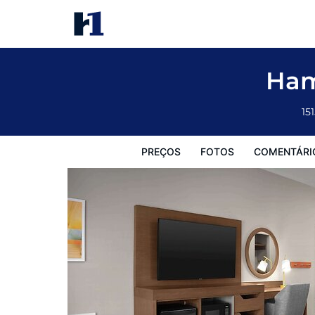
Hampton Inn & Suites Williston
Preços
Fotos
Comentários
Mapa
Facilidades d
Ham
15
PREÇOS
FOTOS
COMENTÁRI