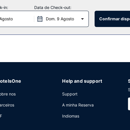
 Wi-fi grátis, apoio para excursões/compra de bilhetes e churrasqueir
-in:
Data de Check-out:
 Agosto
Dom. 9 Agosto
Confirmar disp
-bar/pastelaria. Comece as suas manhãs da melhor forma com um peq
nter aberto 24 horas, Check-in rápido e registo de saída rápido. Es
al.
otelsOne
Help and support
S
obre nos
Support
arceiros
A minha Reserva
F
Indiomas