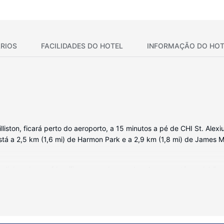
RIOS
FACILIDADES DO HOTEL
INFORMAÇÃO DO HOT
lliston, ficará perto do aeroporto, a 15 minutos a pé de CHI St. Alexi
á a 2,5 km (1,6 mi) de Harmon Park e a 2,9 km (1,8 mi) de James Me
dicionado, um frigorífico e um micro-ondas. As camas têm colchões
Ao final do dia, assista a uma seleção de entretenimento no televisor
 grátis e secadores de cabelo.
mento ao seu dispor, incluindo uma piscina interior, uma banheira d