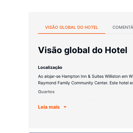
VISÃO GLOBAL DO HOTEL
COMENTÁ
Visão global do Hotel
Localização
Ao alojar-se Hampton Inn & Suites Williston em Wi
Raymond Family Community Center. Este hotel est
Quartos
Sinta-se em casa num dos 98 quartos com ar con
Leia mais
internet com e sem fios para estar contactável. 
casas de banho privativas têm artigos de higiene
Serviço do hotel
Não perca as várias opções de lazer e entreteni