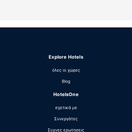
μπάνια διαθέτουν δωρεάν προϊόντα προσωπικής
περιποίησης και πιστολάκια μαλλιών.
Παροχές καταλύματος
Επωφεληθείτε από τον μεγάλο αριθμό ψυχαγωγικών
δυνατοτήτων, όπως εσωτερική πισίνα, μπανιέρα
υδρομασάζ και γυμναστήριο ανοιχτό όλο το 24ωρο. Οι
επιπλέον παροχές σε αυτό το ξενοδοχείο
περιλαμβάνουν δωρεάν ασύρματο ίντερνετ, βοήθεια για
Explore Hotels
προγραμματισμό ξεναγήσεων/αγορά εισιτηρίων και
ψησταριές για μπάρμπεκιου.
όλες οι χώρες
Εστιατόριο
Blog
Πάρτε κάτι να φάτε από το μπαρ με σνακ/ντελικατέσεν,
το οποίο εξυπηρετεί τους επισκέπτες σε αυτό το
HotelsOne
κατάλυμα (Hampton Inn & Suites Williston). Σερβίρεται
δωρεάν πρωινό (σε μπουφέ) καθημερινά μεταξύ 6:00
σχετικά με
π.μ. - 10:00 π.μ..
Άλλες παροχές
Συνεργάτες
Στις σημαντικές παροχές περιλαμβάνονται
Συχνες ερωτησεις