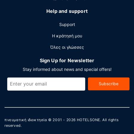
επιχειρηματικό κέντρο που λειτουργεί 24 ώρες το
24ωρο, γρήγορο check-in και γρήγορο check-out. Αυτό το
Help and support
ξενοδοχείο διαθέτει 3 αίθουσες κατάλληλες για
εκδηλώσεις. Στους χώρους μας θα βρείτε δωρεάν
Support
στάθμευση χωρίς παρκαδόρο.
Η κράτησή μου
Όλες οι γλώσσες
Sign Up for Newsletter
Stay informed about news and special offers!
Subscribe
πνευματική ιδιοκτησία © 2001 - 2026
HOTELSONE
. All rights
reserved.