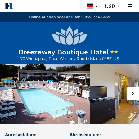
USD
Online buchen oder anrufen:
(855) 334-6659
Breezeway Boutique Hotel
70 Winnapaug Road
Westerly
Rhode Island
02891
US
Anreisedatum:
Abreisedatum: