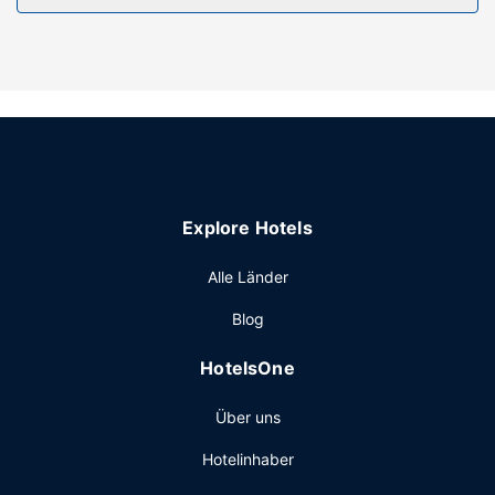
Entspann dich am Privatstrand oder nutz andere
Freizeiteinrichtungen wie: Außenpool (je nach Saison
geöffnet). Dieses Motel bietet auch kostenloses WLAN, ein
Concierge-Service und ein Kamin in der Lobby.
Restaurant
Ein inbegriffenes kontinentales Frühstück wird täglich von
07:30 Uhr bis 10:30 Uhr angeboten.
Sonstige Einrichtungen
Explore Hotels
Zum Angebot gehören eine rund um die Uhr besetzte
Rezeption, eine Gepäckaufbewahrung und eine Wäscherei.
Alle Länder
Vor Ort gibt es Folgendes: Parken ohne Service
Blog
(kostenlos).
HotelsOne
Über uns
Hotelinhaber