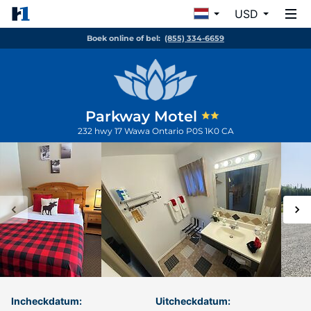
USD
Boek online of bel:
(855) 334-6659
Parkway Motel
232 hwy 17
Wawa
Ontario
P0S 1K0
CA
Incheckdatum:
Uitcheckdatum: