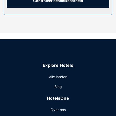
schoongemaakt.
Controleer beschikbaarheid
Algemene voorziening
De accommodatie heeft een tuin waar je van het uitzicht
kunt genieten, maar profiteer ook van een picknickplaats
en gasbarbecues.
Overige voorzieningen
Enkele van de voorzieningen zijn een bagageopslagruimte
en een automaat. Ter plaatse heb je gratis
parkeerplaatsen.
Explore Hotels
Alle landen
Blog
HotelsOne
Over ons