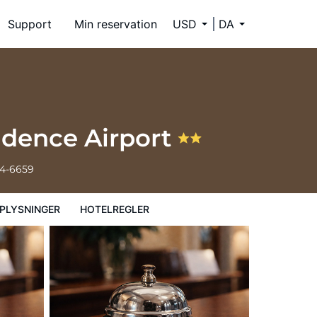
Support
Min reservation
USD
DA
idence Airport
34-6659
PLYSNINGER
HOTELREGLER