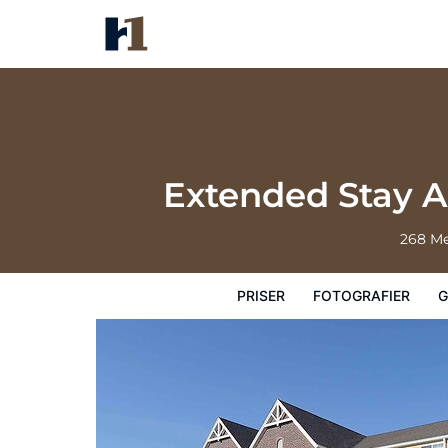
Extended Stay America Select 
Priser
Fotografier
Gæstevurderinger
Extended Stay A
268 Me
PRISER
FOTOGRAFIER
G