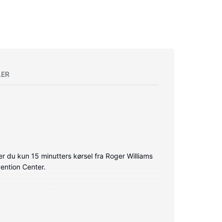
LER
r du kun 15 minutters kørsel fra Roger Williams
ention Center.
dskærms-tv med kabelkanaler, som sørger for
e og mikrobølgeovne.