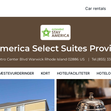
Suites Providence Airport
Car rentals
Kort
Hotelfaciliteter
Hoteloplysninger
Hotelregler
merica Select Suites Prov
tro Center Blvd
Warwick
Rhode Island
02886
US
Tel.
(855) 3
ÆSTEVURDERINGER
KORT
HOTELFACILITETER
HOTELO