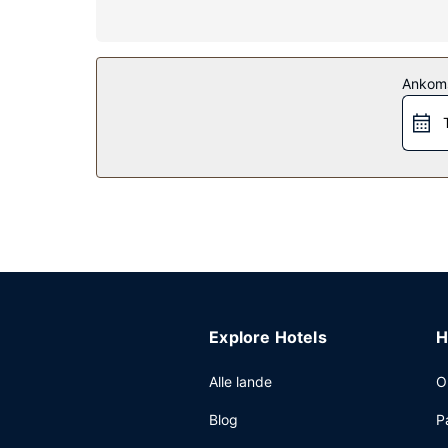
Ejendomsfacilitet
Drag fordel af rekreative tilbud, såsom et fitnessc
inkluderer havegrill og automat.
Andre faciliteter
Ankom
Gæsterne har blandt andet adgang til vaskeri, et
Explore Hotels
H
Alle lande
O
Blog
P