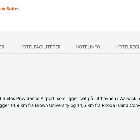
ca Suites
ER
HOTELFACILITETER
HOTELINFO
HOTELREG
uites Providence Airport, som ligger tæt på lufthavnen i Warwick, e
igger 14,9 km fra Brown University og 14,5 km fra Rhode Island Conv
eholder køkken med køleskab og kogeplade. Der er et 32-tommers fla
d komme på nettet. Faciliteter inkluderer telefoner samt skrivebord