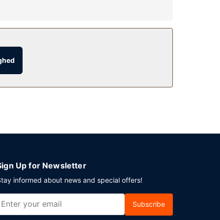
 og picnicområde. Andre faciliteter på dette hotel
g er til rådighed på stedet.
ighed
Sign Up for Newsletter
tay informed about news and special offers!
Subscribe