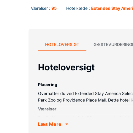
Værelser :
95
Hotelkæde :
Extended Stay Ameri
HOTELOVERSIGT
GÆSTEVURDERING
Hoteloversigt
Placering
Overnatter du ved Extended Stay America Select S
Park Zoo og Providence Place Mall. Dette hotel l
Værelser
Føl dig hjemme i et af de 95 værelser, der ind
Læs Mere
underholdningen, og med gratis Wi-Fi kan du alti