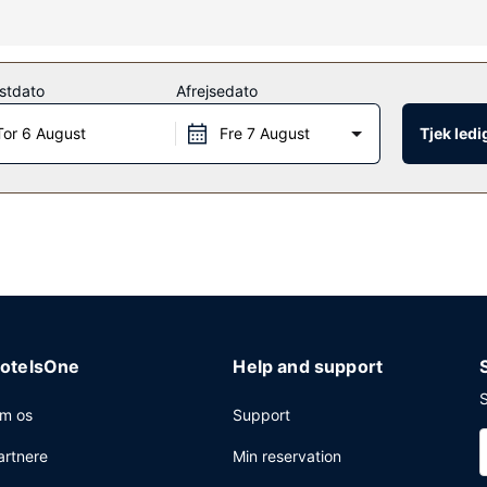
enter, eller andre faciliteter, inklusive gratis trådløs internetadgang
stdato
Afrejsedato
 pengeskab i receptionen og en elevator. Gratis selvstændig parkerin
Tor 6 August
Fre 7 August
Tjek led
otelsOne
Help and support
S
m os
Support
artnere
Min reservation